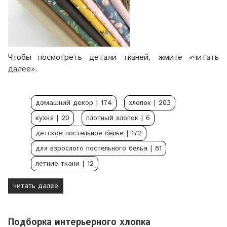
Чтобы посмотреть детали тканей, жмите «читать
далее».
домашний декор
| 174
хлопок
| 203
кухня
| 20
плотный хлопок
| 6
детское постельное белье
| 172
для взрослого постельного белья
| 81
летние ткани
| 12
читать далее
Подборка интерьерного хлопка