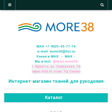
МАХ +7-9025-45-77-74
e-mail:
more38@list.ru
Канал в МАХ:
- МАХ -
Мы в Inst:
@
tkani.more38
г. Иркутск, ул. Свердлова, 36
офис 430 (4 этаж, ТЦ Сезон)
Интернет-магазин тканей для рукоделия
Каталог