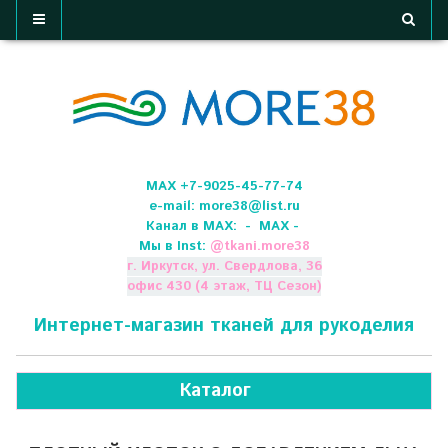
МАХ +7-9025-45-77-74
e-mail:
more38@list.ru
Канал в МАХ:
- МАХ -
Мы в Inst:
@
tkani.more38
г. Иркутск, ул. Свердлова, 36
офис 430 (4 этаж, ТЦ Сезон)
Интернет-магазин тканей для рукоделия
Каталог