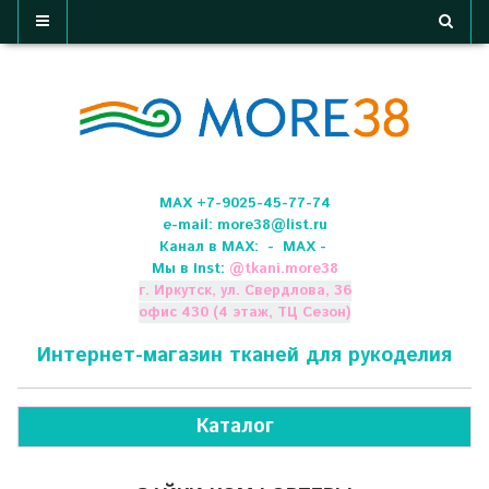
МАХ +7-9025-45-77-74
e-mail:
more38@list.ru
Канал в МАХ:
- МАХ -
Мы в Inst:
@
tkani.more38
г. Иркутск, ул. Свердлова, 36
офис 430 (4 этаж, ТЦ Сезон)
Интернет-магазин тканей для рукоделия
Каталог