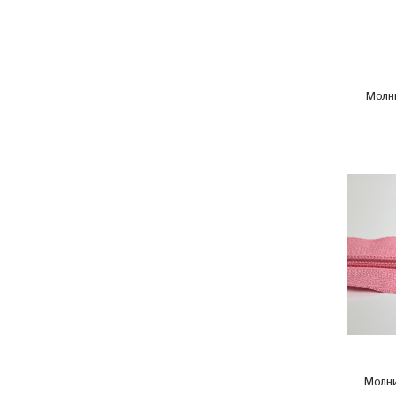
Молн
Молн