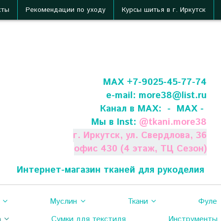
кты
Рекомендации по уходу
Курсы шитья в г. Иркутск
МАХ +7-9025-45-77-74
e-mail:
more38@list.ru
Канал в МАХ:
- МАХ -
Мы в Inst:
@
tkani.more38
г. Иркутск, ул. Свердлова, 36
офис 430 (4 этаж, ТЦ Сезон)
Интернет-магазин тканей для рукоделия
Муслин
Ткани
Фуле
а
Сумки для текстиля
Инструменты