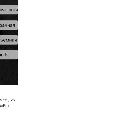
мет., 25
жейн)