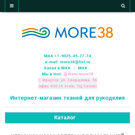
МАХ +7-9025-45-77-74
e-mail:
more38@list.ru
Канал в МАХ:
- МАХ -
Мы в Inst:
@
tkani.more38
г. Иркутск, ул. Свердлова, 36
офис 430 (4 этаж, ТЦ Сезон)
Интернет-магазин тканей для рукоделия
Каталог