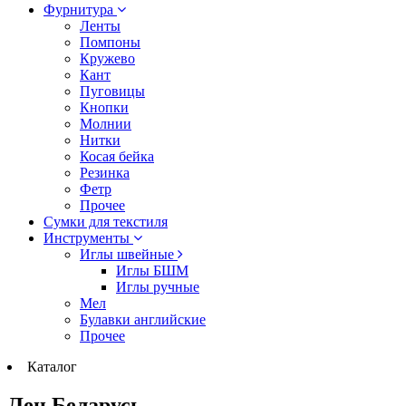
Фурнитура
Ленты
Помпоны
Кружево
Кант
Пуговицы
Кнопки
Молнии
Нитки
Косая бейка
Резинка
Фетр
Прочее
Сумки для текстиля
Инструменты
Иглы швейные
Иглы БШМ
Иглы ручные
Мел
Булавки английские
Прочее
Каталог
Лен Беларусь