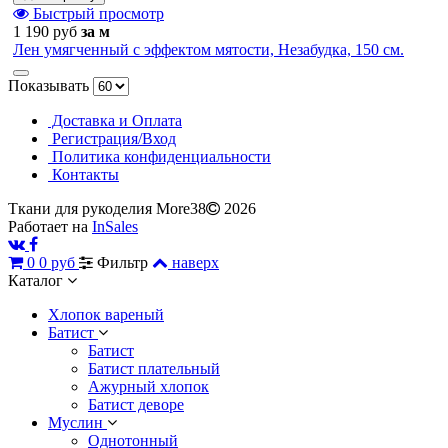
Быстрый просмотр
1 190 руб
за м
Лен умягченный с эффектом мятости, Незабудка, 150 см.
Показывать
Доставка и Оплата
Регистрация/Вход
Политика конфиденциальности
Контакты
Ткани для рукоделия More38
2026
Работает на
InSales
0
0 руб
Фильтр
наверх
Каталог
Хлопок вареный
Батист
Батист
Батист плательный
Ажурный хлопок
Батист деворе
Муслин
Однотонный