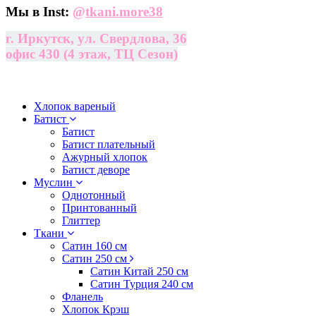
Мы в Inst:
@
tkani.more38
г. Иркутск, ул. Свердлова, 36
офис 430 (4 этаж, ТЦ Сезон)
Хлопок вареный
Батист
Батист
Батист плательный
Ажурный хлопок
Батист деворе
Муслин
Однотонный
Принтованный
Глиттер
Ткани
Сатин 160 см
Сатин 250 см
Сатин Китай 250 см
Сатин Турция 240 см
Фланель
Хлопок Крэш