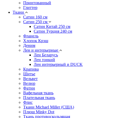
Принтованный
Глиттер
Ткани
Сатин 160 см
Сатин 250 см
Сатин Китай 250 см
Сатин Турция 240 см
Фланель
Хлопок Крэш
Деним
Лен и интерьерные
Лен Беларусь
Лен тонкий
Лен интерьерный и DUCK
Крапива
Шитье
Вельвет
Велюр
Фатин
Вафельная ткань
Плательная ткань
Флис
Ткани Michael Miller (США)
Плюш Minky Dot
Ткань противоскользящая