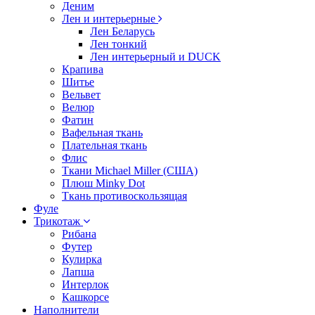
Деним
Лен и интерьерные
Лен Беларусь
Лен тонкий
Лен интерьерный и DUCK
Крапива
Шитье
Вельвет
Велюр
Фатин
Вафельная ткань
Плательная ткань
Флис
Ткани Michael Miller (США)
Плюш Minky Dot
Ткань противоскользящая
Фуле
Трикотаж
Рибана
Футер
Кулирка
Лапша
Интерлок
Кашкорсе
Наполнители