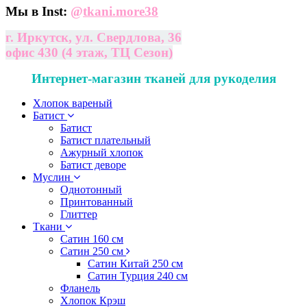
Мы в Inst:
@
tkani.more38
г. Иркутск, ул. Свердлова, 36
офис 430 (4 этаж, ТЦ Сезон)
Интернет-магазин тканей для рукоделия
Хлопок вареный
Батист
Батист
Батист плательный
Ажурный хлопок
Батист деворе
Муслин
Однотонный
Принтованный
Глиттер
Ткани
Сатин 160 см
Сатин 250 см
Сатин Китай 250 см
Сатин Турция 240 см
Фланель
Хлопок Крэш