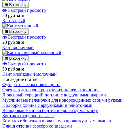
В корзину
Быстрый просмотр
20 руб
за м
Кант серый
В корзину
Быстрый просмотр
20 руб
за м
Кант молочный
В корзину
Быстрый просмотр
50 руб
за м
Кант хлопковый молочный
Последние статьи
Футер с начесом новые цвета
Одеяла в детскую кроватку из тканевых купонов
Люксовый турецкий поплин с воздушными шарами
Муслиновые пеленочки для новорожденных своими руками
Подборка хлопка с арбузиками и однотонами
Велюровая косичка бортик в кроватку мальчику
Бортики игрушки на заказ
Комплект бортиков в овальную кроватку для мальчика
Плюш оттенка серебро со звездами