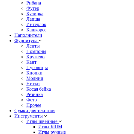
Рибана
Футер
Кулирка
Лапша
Интерлок
Кашкорсе
Наполнители
Фурнитура
Ленты
Помпоны
Кружево
Кант
Пуговицы
Кнопки
Молнии
Нитки
Косая бейка
Резинка
Фетр
Прочее
Сумки для текстиля
Инструменты
Иглы швейные
Иглы БШМ
Иглы ручные