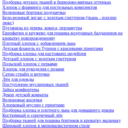
Подборка детских тканей в бирюзово-мятных оттенках
Хлопок с фламинго для постельных комплектов
Велюровые бортики подушечки
Бело-розовый зигзаг с золотым глиттером (ткань - поплин
люкс)
Пуговицы из дерева, кокоса, перламутра
Еврофатин и кружево для пошива воздушных балдахинов на
кроватку новорожденному
Плотный хлопок с добавлением льна
Детская фланель из Турции с красивыми принтами
Подборка хлопка для настоящих индейцев
Детский хлопок с золотым глиттером
Польский хлопок с перьями
Хлопок для рукоделия с розами
Сатин страйп и веточки
Лён для одежды
Поступление муслиновых тканей
Зайки комфортеры
Декор детской комнаты
Велюровые косички
Хлопковый муслин с принтами
Подборка хлопка и плотного льна для домашнего декора
Костюмный и сорочечный лён
Подборка тканей для пошива бортиков в кроватку мальчику
Широкий хлопок в минималистичном стиле