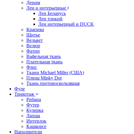
Деним
Лен и интерьерные
Лен Беларусь
Лен тонкий
Лен интерьерный и DUCK
Крапива
Шитье
Вельвет
Велюр
Фатин
Вафельная ткань
Плательная ткань
Флис
Ткани Michael Miller (США)
Плюш Minky Dot
Ткань противоскользящая
Фуле
Трикотаж
Рибана
Футер
Кулирка
Лапша
Интерлок
Кашкорсе
Наполнители