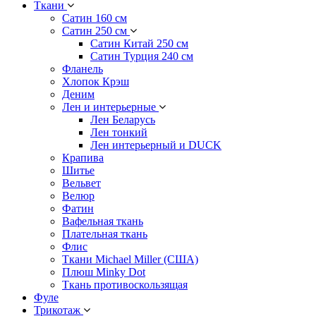
Ткани
Сатин 160 см
Сатин 250 см
Сатин Китай 250 см
Сатин Турция 240 см
Фланель
Хлопок Крэш
Деним
Лен и интерьерные
Лен Беларусь
Лен тонкий
Лен интерьерный и DUCK
Крапива
Шитье
Вельвет
Велюр
Фатин
Вафельная ткань
Плательная ткань
Флис
Ткани Michael Miller (США)
Плюш Minky Dot
Ткань противоскользящая
Фуле
Трикотаж