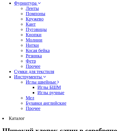
Фурнитура
Ленты
Помпоны
Кружево
Кант
Пуговицы
Кнопки
Молнии
Нитки
Косая бейка
Резинка
Фетр
Прочее
Сумки для текстиля
Инструменты
Иглы швейные
Иглы БШМ
Иглы ручные
Мел
Булавки английские
Прочее
Каталог
Широкий хлопок сатин в серебряно-