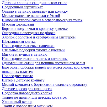
Детский хлопок в скандинавском стиле
Подарочный сертификат
Одеяло в детскую кроватку или коляску
Милые тканевые панельки с Умкой
Широкий хлопок сатин в серебряно-серых тонах
Муслин хлопковый
Бортики подушечки в кроватку девочке
Очередная новогодняя подборка
Хлопок с золотым и серебрянным глиттером
Шотландская клетка
Новогодние тканевые панельки
Стильные подборки хлопка с цветами
Мягкие игрушки в детскую
Новогодние ткани с золотым глиттером
Однотонный сатин для пошива постельного белья
Еще одна подборка тканей для новогодних костюмов и
шикарных платьев
Новогоднее золото
Шатер в детскую комнату
Милый комплект с бортиками в овальную кроватку
Детское кресло для принцессы
Подборка новогоднего хлопка
Тканевые панели для детских кроваток
Хлопковый велюр
Ткани с новогодним рисунком