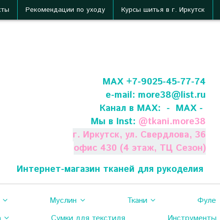
кты
Рекомендации по уходу
Курсы шитья в г. Иркутск
МАХ +7-9025-45-77-74
e-mail:
more38@list.ru
Канал в МАХ:
- МАХ -
Мы в Inst:
@
tkani.more38
г. Иркутск, ул. Свердлова, 36
офис 430 (4 этаж, ТЦ Сезон)
Интернет-магазин тканей для рукоделия
Муслин
Ткани
Фуле
а
Сумки для текстиля
Инструменты