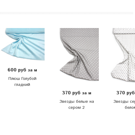
600 руб
за м
Плюш Голубой
гладкий
370 руб
370 ру
за м
Звезды белые на
Звезды се
сером 2
бело