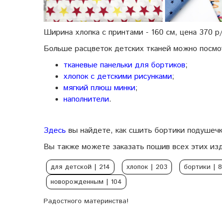
Ширина хлопка с принтами - 160 см, цена 370 р
Больше расцветок детских тканей можно посмо
тканевые панельки для бортиков
;
хлопок с детскими рисунками
;
мягкий плюш минки
;
наполнители
.
Здесь
вы найдете, как сшить бортики подушечк
Вы также можете заказать пошив всех этих изд
для детской
| 214
хлопок
| 203
бортики
| 
новорожденным
| 104
Радостного материнства!