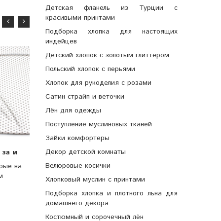
Детская фланель из Турции с
красивыми принтами
Подборка хлопка для настоящих
индейцев
Детский хлопок с золотым глиттером
Польский хлопок с перьями
Хлопок для рукоделия с розами
Сатин страйп и веточки
Лён для одежды
Поступление муслиновых тканей
890 руб
за шт
850 руб
за шт
Зайки комфортеры
Панель(купон) мишка-
Панель(купон) мишка-
б
Декор детской комнаты
за м
супермен-80*100 см.
супермен-35*35 см, 4
Велюровые косички
рые на
шт.
м
Хлопковый муслин с принтами
Подборка хлопка и плотного льна для
домашнего декора
Костюмный и сорочечный лён