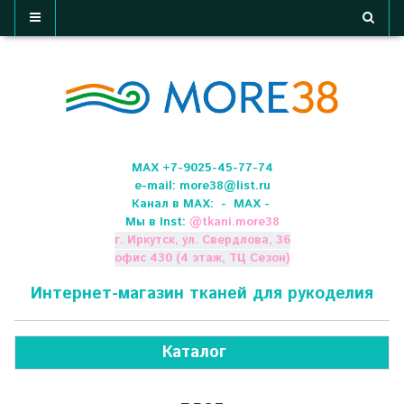
МАХ +7-9025-45-77-74
e-mail:
more38@list.ru
Канал в МАХ:
- МАХ -
Мы в Inst:
@
tkani.more38
г. Иркутск, ул. Свердлова, 36
офис 430 (4 этаж, ТЦ Сезон)
Интернет-магазин тканей для рукоделия
Каталог