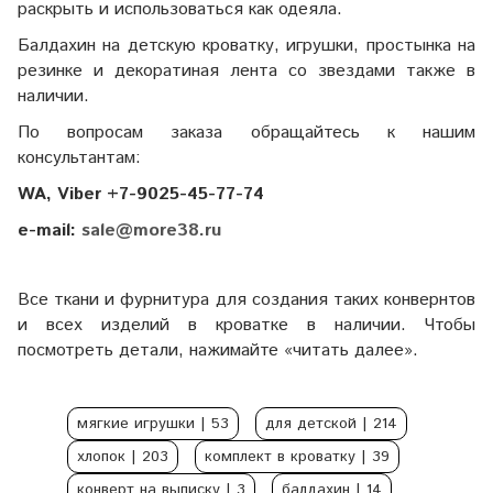
раскрыть и использоваться как одеяла.
Балдахин на детскую кроватку, игрушки, простынка на
резинке и декоратиная лента со звездами также в
наличии.
По вопросам заказа обращайтесь к нашим
консультантам:
WA, Viber +7-9025-45-77-74
e-mail:
sale@more38.ru
Все ткани и фурнитура для создания таких конвернтов
и всех изделий в кроватке в наличии. Чтобы
посмотреть детали, нажимайте «читать далее».
мягкие игрушки
| 53
для детской
| 214
хлопок
| 203
комплект в кроватку
| 39
конверт на выписку
| 3
балдахин
| 14