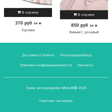
В корзину
В корзину
370 руб
за м
850 руб
за м
Тортики
Вельвет, розовый
Доставка и Оплата
Регистрация/Вход
Политика конфиденциальности
Контакты
Ткани для рукоделия More38
2026
Работает на
InSales