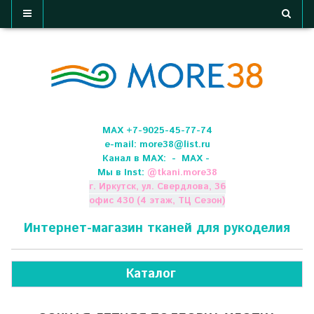
МАХ +7-9025-45-77-74
e-mail:
more38@list.ru
Канал в МАХ:
- МАХ -
Мы в Inst:
@
tkani.more38
г. Иркутск, ул. Свердлова, 36
офис 430 (4 этаж, ТЦ Сезон)
Интернет-магазин тканей для рукоделия
Каталог