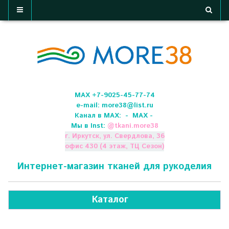
МАХ +7-9025-45-77-74
e-mail:
more38@list.ru
Канал в МАХ:
- МАХ -
Мы в Inst:
@
tkani.more38
г. Иркутск, ул. Свердлова, 36
офис 430 (4 этаж, ТЦ Сезон)
Интернет-магазин тканей для рукоделия
Каталог