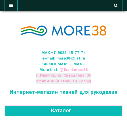
МАХ +7-9025-45-77-74
e-mail:
more38@list.ru
Канал в МАХ:
- МАХ -
Мы в Inst:
@
tkani.more38
г. Иркутск, ул. Свердлова, 36
офис 430 (4 этаж, ТЦ Сезон)
Интернет-магазин тканей для рукоделия
Каталог