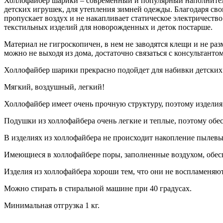
Холлофайбер шарики – современный и популярный наполнитель
детских игрушек, для утепления зимней одежды. Благодаря сво
пропускает воздух и не накапливает статическое электричеств
текстильных изделий для новорожденных и деток постарше.
Материал не гигроскопичен, в нем не заводятся клещи и не ра
можно не выходя из дома, достаточно связаться с консультанто
Холлофайбер шарики прекрасно подойдет для набивки детских 
Мягкий, воздушный, легкий!
Холлофайбер имеет очень прочную структуру, поэтому изделия
Подушки из холлофайбера очень легкие и теплые, поэтому обе
В изделиях из холлофайбера не происходит накопление пылевых
Имеющиеся в холлофайбере поры, заполненные воздухом, обес
Изделия из холлофайбера хороши тем, что они не воспламеняютс
Можно стирать в стиральной машине при 40 градусах.
Минимальная отгрузка 1 кг.