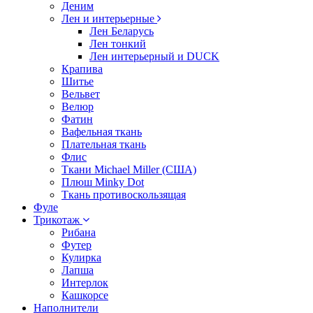
Деним
Лен и интерьерные
Лен Беларусь
Лен тонкий
Лен интерьерный и DUCK
Крапива
Шитье
Вельвет
Велюр
Фатин
Вафельная ткань
Плательная ткань
Флис
Ткани Michael Miller (США)
Плюш Minky Dot
Ткань противоскользящая
Фуле
Трикотаж
Рибана
Футер
Кулирка
Лапша
Интерлок
Кашкорсе
Наполнители