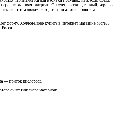
остях. Применяется для набивки подушек, матрасов, одеял,
 перо, не вызывая аллергии. Он очень легкий, теплый, хорошо
упить стоит тем людям, которые занимаются пошивом
няет форму. Холлофайбер купить в интернет-магазине Мore38
к России.
ка — приток кислорода.
этого синтетического материала.