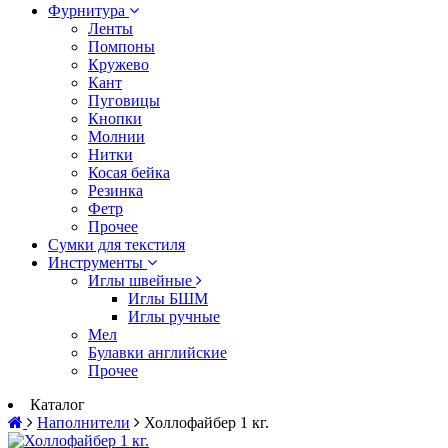
Фурнитура
Ленты
Помпоны
Кружево
Кант
Пуговицы
Кнопки
Молнии
Нитки
Косая бейка
Резинка
Фетр
Прочее
Сумки для текстиля
Инструменты
Иглы швейные
Иглы БШМ
Иглы ручные
Мел
Булавки английские
Прочее
Каталог
Наполнители
Холлофайбер 1 кг.