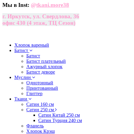
Мы в Inst:
@
tkani.more38
г. Иркутск, ул. Свердлова, 36
офис 430 (4 этаж, ТЦ Сезон)
Хлопок вареный
Батист
Батист
Батист плательный
Ажурный хлопок
Батист деворе
Муслин
Однотонный
Принтованный
Глиттер
Ткани
Сатин 160 см
Сатин 250 см
Сатин Китай 250 см
Сатин Турция 240 см
Фланель
Хлопок Крэш