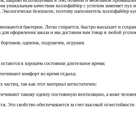
, широко используемый в текстильной и мебельной промышленн
им уникальным качествам холлофайбер с успехом заменяет пух и
о. Экологически безопасен, поэтому наполнитель холлофайбер к
змножаются бактерии. Легко стирается, быстро высыхает и сохра
м для оформления заказа и мы доставим вам товар в любой уголо
бортиков, одеялок, подушечек, игрушек
 остаются в хорошем состоянии длительное время;
спечивают комфорт во время отдыха;
 частиц, так как этот материал антистатичен;
печивают такому одеялу постоянную вентиляцию, а коже челове
я. Это свойство обеспечивается за счет высокой огнестойкости 