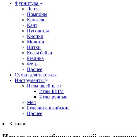
Фурнитура
Ленты
Помпоны
Кружево
Кант
Пуговицы
Кнопки
Молнии
Нитки
Косая бейка
Резинка
Фетр
Прочее
Сумки для текстиля
Инструменты
Иглы швейные
Иглы БШМ
Иглы ручные
Мел
Булавки английские
Прочее
Каталог
Идеальная подборка тканей для девочк