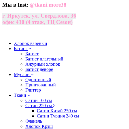
Мы в Inst:
@
tkani.more38
г. Иркутск, ул. Свердлова, 36
офис 430 (4 этаж, ТЦ Сезон)
Хлопок вареный
Батист
Батист
Батист плательный
Ажурный хлопок
Батист деворе
Муслин
Однотонный
Принтованный
Глиттер
Ткани
Сатин 160 см
Сатин 250 см
Сатин Китай 250 см
Сатин Турция 240 см
Фланель
Хлопок Крэш