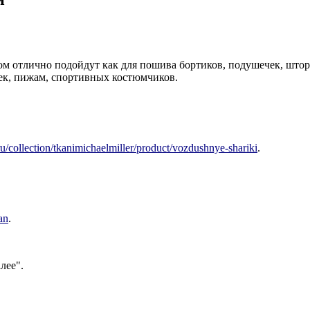
 отлично подойдут как для пошива бортиков, подушечек, штор, 
ек, пижам, спортивных костюмчиков.
ru/collection/tkanimichaelmiller/product/vozdushnye-shariki
.
an
.
лее".