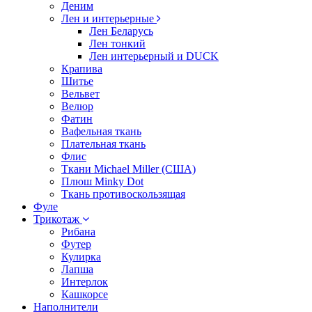
Деним
Лен и интерьерные
Лен Беларусь
Лен тонкий
Лен интерьерный и DUCK
Крапива
Шитье
Вельвет
Велюр
Фатин
Вафельная ткань
Плательная ткань
Флис
Ткани Michael Miller (США)
Плюш Minky Dot
Ткань противоскользящая
Фуле
Трикотаж
Рибана
Футер
Кулирка
Лапша
Интерлок
Кашкорсе
Наполнители