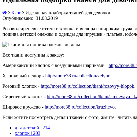
Блог
Идеальная подборка тканей для девочки
Опубликовано: 31.08.2019
Розово-сиреневые оттенки хлопка и велюра с широким кружевом
пошива детской одежды и одежды для игрушек - платьев, юбоч
Все ткани доступны к заказу:
Американский хлопок с воздушными шариками -
http://more38.
Хлопковый велюр -
http://more38.ru/collection/velyur
.
Розовый хлопок -
http://more38.ru/collection/tkani/rozovyy-hlopok
.
Сиреневый хлопок -
http://more38.ru/collection/tkani/sirenevaya_tk
Широкое кружево -
http://more38.ru/collection/kruzhevo
.
Если хотите посмотреть детали тканей с фото, жмите "читать да
для детской
| 214
хлопок
| 203