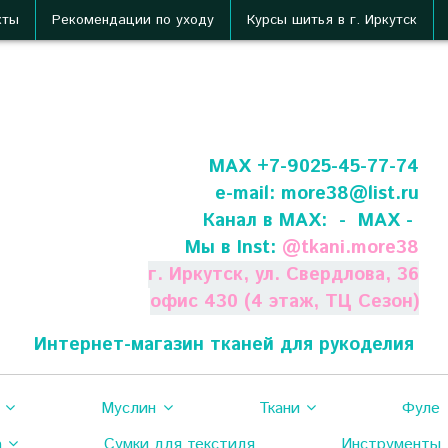
кты
Рекомендации по уходу
Курсы шитья в г. Иркутск
МАХ +7-9025-45-77-74
e-mail:
more38@list.ru
Канал в МАХ:
- МАХ -
Мы в Inst:
@
tkani.more38
г. Иркутск, ул. Свердлова, 36
офис 430 (4 этаж, ТЦ Сезон)
Интернет-магазин тканей для рукоделия
Муслин
Ткани
Фуле
а
Сумки для текстиля
Инструменты