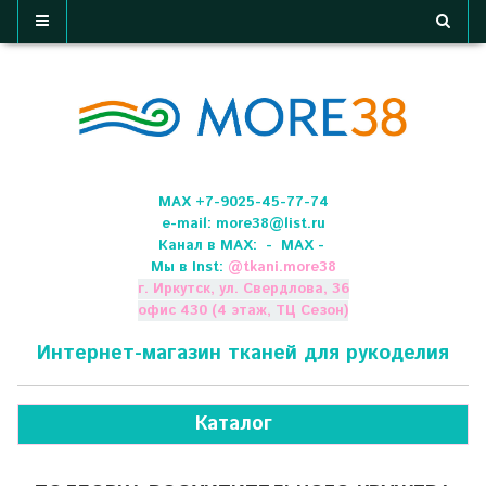
МАХ +7-9025-45-77-74
e-mail:
more38@list.ru
Канал в МАХ:
- МАХ -
Мы в Inst:
@
tkani.more38
г. Иркутск, ул. Свердлова, 36
офис 430 (4 этаж, ТЦ Сезон)
Интернет-магазин тканей для рукоделия
Каталог