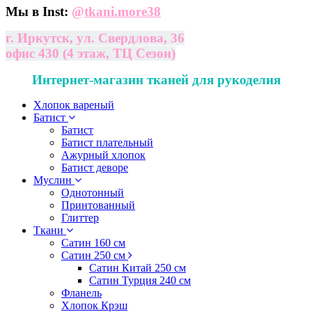
Мы в Inst:
@
tkani.more38
г. Иркутск, ул. Свердлова, 36
офис 430 (4 этаж, ТЦ Сезон)
Интернет-магазин тканей для рукоделия
Хлопок вареный
Батист
Батист
Батист плательный
Ажурный хлопок
Батист деворе
Муслин
Однотонный
Принтованный
Глиттер
Ткани
Сатин 160 см
Сатин 250 см
Сатин Китай 250 см
Сатин Турция 240 см
Фланель
Хлопок Крэш