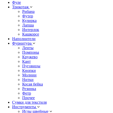
Фуле
Трикотаж
Рибана
Футер
Кулирка
Лапша
Интерлок
Кашкорсе
Наполнители
Фурнитура
Ленты
Помпоны
Кружево
Кант
Пуговицы
Кнопки
Молнии
Нитки
Косая бейка
Резинка
Фетр
Прочее
Сумки для текстиля
Инструменты
Иглы швейные