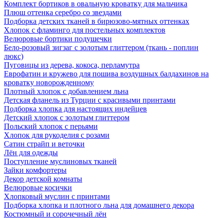
Комплект бортиков в овальную кроватку для мальчика
Плюш оттенка серебро со звездами
Подборка детских тканей в бирюзово-мятных оттенках
Хлопок с фламинго для постельных комплектов
Велюровые бортики подушечки
Бело-розовый зигзаг с золотым глиттером (ткань - поплин
люкс)
Пуговицы из дерева, кокоса, перламутра
Еврофатин и кружево для пошива воздушных балдахинов на
кроватку новорожденному
Плотный хлопок с добавлением льна
Детская фланель из Турции с красивыми принтами
Подборка хлопка для настоящих индейцев
Детский хлопок с золотым глиттером
Польский хлопок с перьями
Хлопок для рукоделия с розами
Сатин страйп и веточки
Лён для одежды
Поступление муслиновых тканей
Зайки комфортеры
Декор детской комнаты
Велюровые косички
Хлопковый муслин с принтами
Подборка хлопка и плотного льна для домашнего декора
Костюмный и сорочечный лён