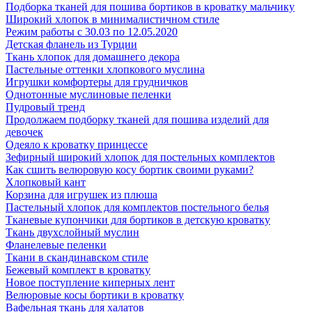
Подборка тканей для пошива бортиков в кроватку мальчику
Широкий хлопок в минималистичном стиле
Режим работы с 30.03 по 12.05.2020
Детская фланель из Турции
Ткань хлопок для домашнего декора
Пастельные оттенки хлопкового муслина
Игрушки комфортеры для грудничков
Однотонные муслиновые пеленки
Пудровый тренд
Продолжаем подборку тканей для пошива изделий для
девочек
Одеяло к кроватку принцессе
Зефирный широкий хлопок для постельных комплектов
Как сшить велюровую косу бортик своими руками?
Хлопковый кант
Корзина для игрушек из плюша
Пастельный хлопок для комплектов постельного белья
Тканевые купончики для бортиков в детскую кроватку
Ткань двухслойный муслин
Фланелевые пеленки
Ткани в скандинавском стиле
Бежевый комплект в кроватку
Новое поступление киперных лент
Велюровые косы бортики в кроватку
Вафельная ткань для халатов