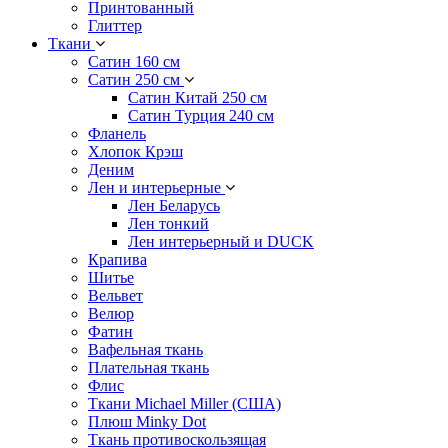
Принтованный
Глиттер
Ткани
Сатин 160 см
Сатин 250 см
Сатин Китай 250 см
Сатин Турция 240 см
Фланель
Хлопок Крэш
Деним
Лен и интерьерные
Лен Беларусь
Лен тонкий
Лен интерьерный и DUCK
Крапива
Шитье
Вельвет
Велюр
Фатин
Вафельная ткань
Плательная ткань
Флис
Ткани Michael Miller (США)
Плюш Minky Dot
Ткань противоскользящая