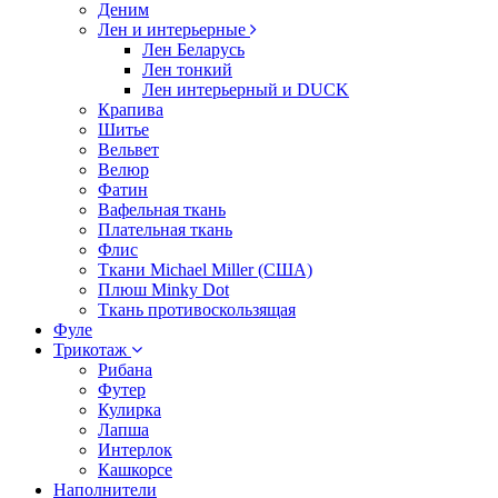
Деним
Лен и интерьерные
Лен Беларусь
Лен тонкий
Лен интерьерный и DUCK
Крапива
Шитье
Вельвет
Велюр
Фатин
Вафельная ткань
Плательная ткань
Флис
Ткани Michael Miller (США)
Плюш Minky Dot
Ткань противоскользящая
Фуле
Трикотаж
Рибана
Футер
Кулирка
Лапша
Интерлок
Кашкорсе
Наполнители