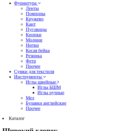
Фурнитура
Ленты
Помпоны
Кружево
Кант
Пуговицы
Кнопки
Молнии
Нитки
Косая бейка
Резинка
Фетр
Прочее
Сумки для текстиля
Инструменты
Иглы швейные
Иглы БШМ
Иглы ручные
Мел
Булавки английские
Прочее
Каталог
Широкий хлопок