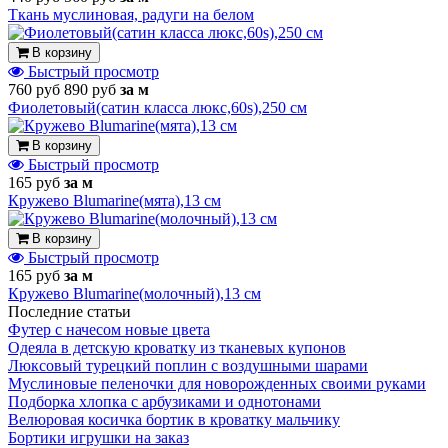
Ткань муслиновая, радуги на белом
В корзину
Быстрый просмотр
760 руб
890 руб
за м
Фиолетовый(сатин класса люкс,60s),250 см
В корзину
Быстрый просмотр
165 руб
за м
Кружево Blumarine(мята),13 см
В корзину
Быстрый просмотр
165 руб
за м
Кружево Blumarine(молочный),13 см
Последние статьи
Футер с начесом новые цвета
Одеяла в детскую кроватку из тканевых купонов
Люксовый турецкий поплин с воздушными шарами
Муслиновые пеленочки для новорожденных своими руками
Подборка хлопка с арбузиками и однотонами
Велюровая косичка бортик в кроватку мальчику
Бортики игрушки на заказ