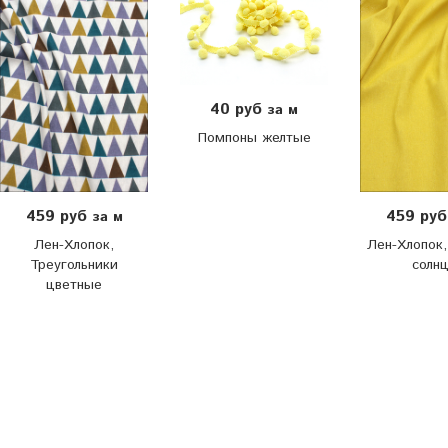
40 руб
за м
Помпоны желтые
459 руб
459 ру
за м
Лен-Хлопок,
Лен-Хлопок
Треугольники
солн
цветные