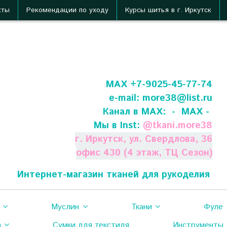
кты
Рекомендации по уходу
Курсы шитья в г. Иркутск
МАХ +7-9025-45-77-74
e-mail:
more38@list.ru
Канал в МАХ:
- МАХ -
Мы в Inst:
@
tkani.more38
г. Иркутск, ул. Свердлова, 36
офис 430 (4 этаж, ТЦ Сезон)
Интернет-магазин тканей для рукоделия
Муслин
Ткани
Фуле
а
Сумки для текстиля
Инструменты