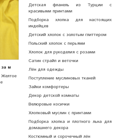
Детская фланель из Турции с
красивыми принтами
Подборка хлопка для настоящих
индейцев
Детский хлопок с золотым глиттером
Польский хлопок с перьями
Хлопок для рукоделия с розами
Сатин страйп и веточки
б
за м
Лён для одежды
, Желтое
Поступление муслиновых тканей
це
Зайки комфортеры
Декор детской комнаты
Велюровые косички
Хлопковый муслин с принтами
Подборка хлопка и плотного льна для
домашнего декора
Костюмный и сорочечный лён