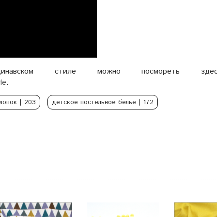
навском стиле можно посмореть зд
le
.
лопок
| 203
детское постельное белье
| 172