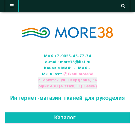
МАХ +7-9025-45-77-74
e-mail:
more38@list.ru
Канал в МАХ:
- МАХ -
Мы в Inst:
@
tkani.more38
г. Иркутск, ул. Свердлова, 36
офис 430 (4 этаж, ТЦ Сезон)
Интернет-магазин тканей для рукоделия
Каталог