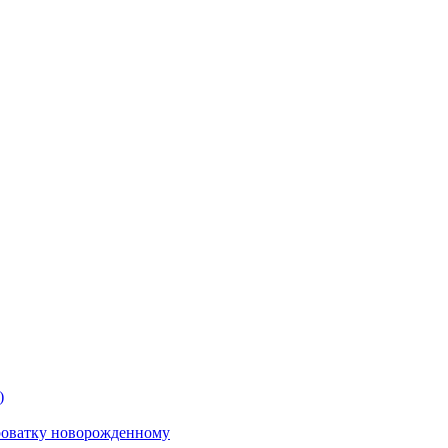
)
роватку новорожденному