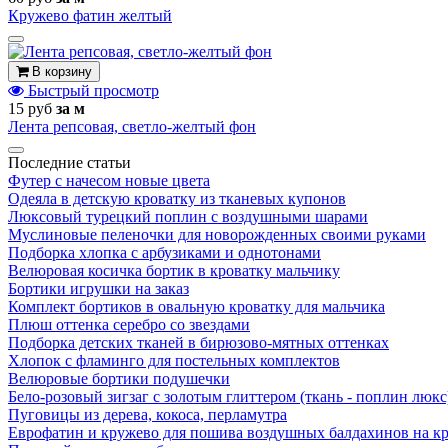
Кружево фатин желтый
В корзину
Быстрый просмотр
15 руб
за м
Лента репсовая, светло-желтый фон
Последние статьи
Футер с начесом новые цвета
Одеяла в детскую кроватку из тканевых купонов
Люксовый турецкий поплин с воздушными шарами
Муслиновые пеленочки для новорожденных своими руками
Подборка хлопка с арбузиками и однотонами
Велюровая косичка бортик в кроватку мальчику
Бортики игрушки на заказ
Комплект бортиков в овальную кроватку для мальчика
Плюш оттенка серебро со звездами
Подборка детских тканей в бирюзово-мятных оттенках
Хлопок с фламинго для постельных комплектов
Велюровые бортики подушечки
Бело-розовый зигзаг с золотым глиттером (ткань - поплин люкс
Пуговицы из дерева, кокоса, перламутра
Еврофатин и кружево для пошива воздушных балдахинов на к