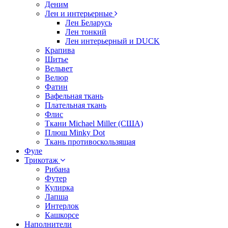
Деним
Лен и интерьерные
Лен Беларусь
Лен тонкий
Лен интерьерный и DUCK
Крапива
Шитье
Вельвет
Велюр
Фатин
Вафельная ткань
Плательная ткань
Флис
Ткани Michael Miller (США)
Плюш Minky Dot
Ткань противоскользящая
Фуле
Трикотаж
Рибана
Футер
Кулирка
Лапша
Интерлок
Кашкорсе
Наполнители