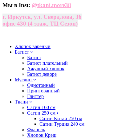
Мы в Inst:
@
tkani.more38
г. Иркутск, ул. Свердлова, 36
офис 430 (4 этаж, ТЦ Сезон)
Хлопок вареный
Батист
Батист
Батист плательный
Ажурный хлопок
Батист деворе
Муслин
Однотонный
Принтованный
Глиттер
Ткани
Сатин 160 см
Сатин 250 см
Сатин Китай 250 см
Сатин Турция 240 см
Фланель
Хлопок Крэш