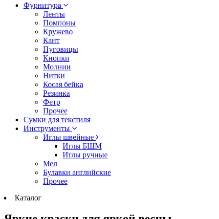
Фурнитура
Ленты
Помпоны
Кружево
Кант
Пуговицы
Кнопки
Молнии
Нитки
Косая бейка
Резинка
Фетр
Прочее
Сумки для текстиля
Инструменты
Иглы швейные
Иглы БШМ
Иглы ручные
Мел
Булавки английские
Прочее
Каталог
Яркие краски для яркой весны