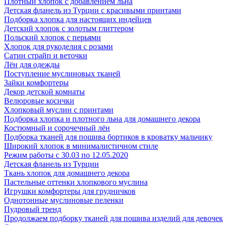
Плотный хлопок с добавлением льна
Детская фланель из Турции с красивыми принтами
Подборка хлопка для настоящих индейцев
Детский хлопок с золотым глиттером
Польский хлопок с перьями
Хлопок для рукоделия с розами
Сатин страйп и веточки
Лён для одежды
Поступление муслиновых тканей
Зайки комфортеры
Декор детской комнаты
Велюровые косички
Хлопковый муслин с принтами
Подборка хлопка и плотного льна для домашнего декора
Костюмный и сорочечный лён
Подборка тканей для пошива бортиков в кроватку мальчику
Широкий хлопок в минималистичном стиле
Режим работы с 30.03 по 12.05.2020
Детская фланель из Турции
Ткань хлопок для домашнего декора
Пастельные оттенки хлопкового муслина
Игрушки комфортеры для грудничков
Однотонные муслиновые пеленки
Пудровый тренд
Продолжаем подборку тканей для пошива изделий для девочек