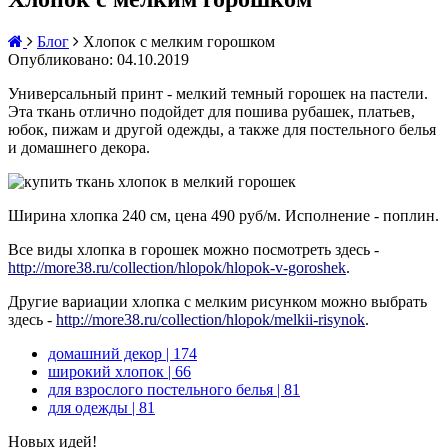
Блог
Хлопок с мелким горошком
Опубликовано: 04.10.2019
Универсальный принт - мелкий темный горошек на пастели.
Эта ткань отлично подойдет для пошива рубашек, платьев,
юбок, пижам и другой одежды, а также для постельного белья
и домашнего декора.
Ширина хлопка 240 см, цена 490 руб/м. Исполнение - поплин.
Все виды хлопка в горошек можно посмотреть здесь -
http://more38.ru/collection/hlopok/hlopok-v-goroshek
.
Другие вариации хлопка с мелким рисунком можно выбрать
здесь -
http://more38.ru/collection/hlopok/melkii-risynok
.
домашний декор
| 174
широкий хлопок
| 66
для взрослого постельного белья
| 81
для одежды
| 81
Новых идей!