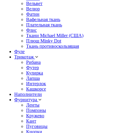
Вельвет
Велюр
Фатин
Вафельная ткань
Плательная ткань
Флис
Ткани Michael Miller (США)
Плюш Minky Dot
Ткань противоскользящая
Фуле
Трикотаж
Рибана
Футер
Кулирка
Лапша
Интерлок
Кашкорсе
Наполнители
Фурнитура
Ленты
Помпоны
Кружево
Кант
Пуговицы
Кнопки