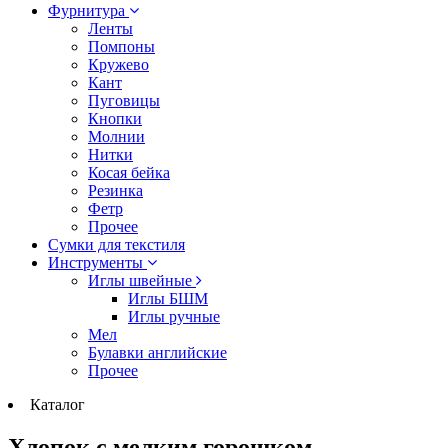
Фурнитура
Ленты
Помпоны
Кружево
Кант
Пуговицы
Кнопки
Молнии
Нитки
Косая бейка
Резинка
Фетр
Прочее
Сумки для текстиля
Инструменты
Иглы швейные
Иглы БШМ
Иглы ручные
Мел
Булавки английские
Прочее
Каталог
Хлопок с мелким горошком