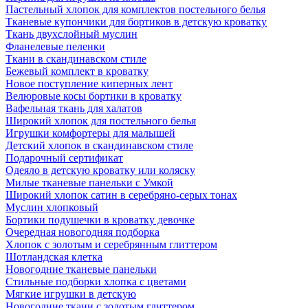
Пастельный хлопок для комплектов постельного белья
Тканевые купончики для бортиков в детскую кроватку
Ткань двухслойный муслин
Фланелевые пеленки
Ткани в скандинавском стиле
Бежевый комплект в кроватку
Новое поступление киперных лент
Велюровые косы бортики в кроватку
Вафельная ткань для халатов
Широкий хлопок для постельного белья
Игрушки комфортеры для малышей
Детский хлопок в скандинавском стиле
Подарочный сертификат
Одеяло в детскую кроватку или коляску
Милые тканевые панельки с Умкой
Широкий хлопок сатин в серебряно-серых тонах
Муслин хлопковый
Бортики подушечки в кроватку девочке
Очередная новогодняя подборка
Хлопок с золотым и серебрянным глиттером
Шотландская клетка
Новогодние тканевые панельки
Стильные подборки хлопка с цветами
Мягкие игрушки в детскую
Новогодние ткани с золотым глиттером