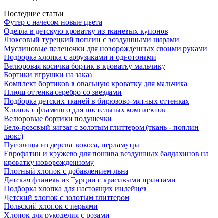
Последние статьи
Футер с начесом новые цвета
Одеяла в детскую кроватку из тканевых купонов
Люксовый турецкий поплин с воздушными шарами
Муслиновые пеленочки для новорожденных своими руками
Подборка хлопка с арбузиками и однотонами
Велюровая косичка бортик в кроватку мальчику
Бортики игрушки на заказ
Комплект бортиков в овальную кроватку для мальчика
Плюш оттенка серебро со звездами
Подборка детских тканей в бирюзово-мятных оттенках
Хлопок с фламинго для постельных комплектов
Велюровые бортики подушечки
Бело-розовый зигзаг с золотым глиттером (ткань - поплин
люкс)
Пуговицы из дерева, кокоса, перламутра
Еврофатин и кружево для пошива воздушных балдахинов на
кроватку новорожденному
Плотный хлопок с добавлением льна
Детская фланель из Турции с красивыми принтами
Подборка хлопка для настоящих индейцев
Детский хлопок с золотым глиттером
Польский хлопок с перьями
Хлопок для рукоделия с розами