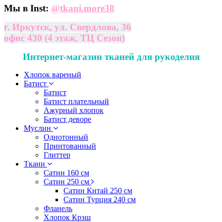
Мы в Inst:
@
tkani.more38
г. Иркутск, ул. Свердлова, 36
офис 430 (4 этаж, ТЦ Сезон)
Интернет-магазин тканей для рукоделия
Хлопок вареный
Батист
Батист
Батист плательный
Ажурный хлопок
Батист деворе
Муслин
Однотонный
Принтованный
Глиттер
Ткани
Сатин 160 см
Сатин 250 см
Сатин Китай 250 см
Сатин Турция 240 см
Фланель
Хлопок Крэш