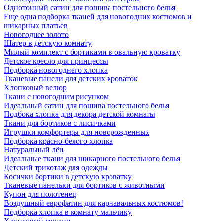
Однотонный сатин для пошива постельного белья
Еще одна подборка тканей для новогодних костюмов и
шикарных платьев
Новогоднее золото
Шатер в детскую комнату
Милый комплект с бортиками в овальную кроватку
Детское кресло для принцессы
Подборка новогоднего хлопка
Тканевые панели для детских кроваток
Хлопковый велюр
Ткани с новогодним рисунком
Идеальный сатин для пошива постельного белья
Подбока хлопка для декора детской комнаты
Ткани для бортиков с лисичками
Игрушки комфортеры для новорожденных
Подборка красно-белого хлопка
Натуральный лён
Идеальные ткани для шикарного постельного белья
Детский трикотаж для одежды
Косички бортики в детскую кроватку
Тканевые панельки для бортиков с животными
Купон для полотенец
Воздушный еврофатин для карнавальных костюмов!
Подборка хлопка в комнату мальчику
Хлопковый муслин