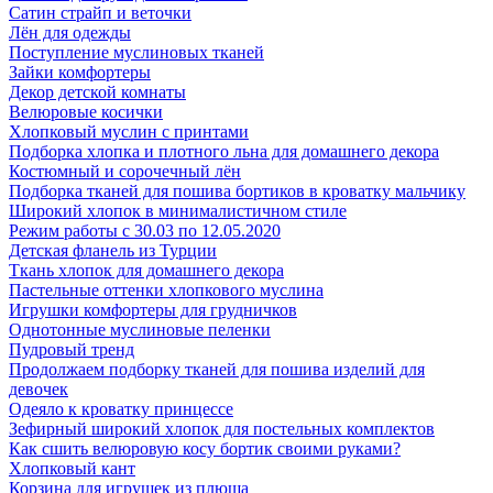
Сатин страйп и веточки
Лён для одежды
Поступление муслиновых тканей
Зайки комфортеры
Декор детской комнаты
Велюровые косички
Хлопковый муслин с принтами
Подборка хлопка и плотного льна для домашнего декора
Костюмный и сорочечный лён
Подборка тканей для пошива бортиков в кроватку мальчику
Широкий хлопок в минималистичном стиле
Режим работы с 30.03 по 12.05.2020
Детская фланель из Турции
Ткань хлопок для домашнего декора
Пастельные оттенки хлопкового муслина
Игрушки комфортеры для грудничков
Однотонные муслиновые пеленки
Пудровый тренд
Продолжаем подборку тканей для пошива изделий для
девочек
Одеяло к кроватку принцессе
Зефирный широкий хлопок для постельных комплектов
Как сшить велюровую косу бортик своими руками?
Хлопковый кант
Корзина для игрушек из плюша