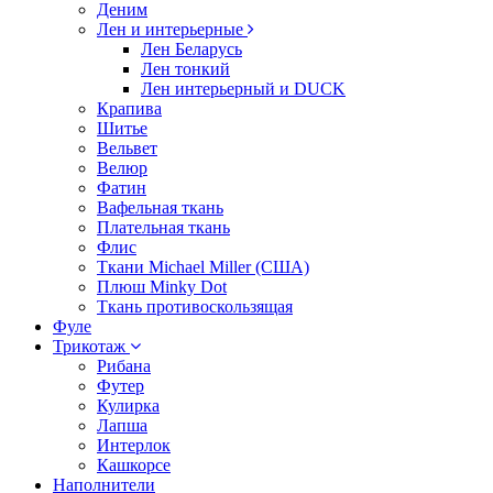
Деним
Лен и интерьерные
Лен Беларусь
Лен тонкий
Лен интерьерный и DUCK
Крапива
Шитье
Вельвет
Велюр
Фатин
Вафельная ткань
Плательная ткань
Флис
Ткани Michael Miller (США)
Плюш Minky Dot
Ткань противоскользящая
Фуле
Трикотаж
Рибана
Футер
Кулирка
Лапша
Интерлок
Кашкорсе
Наполнители