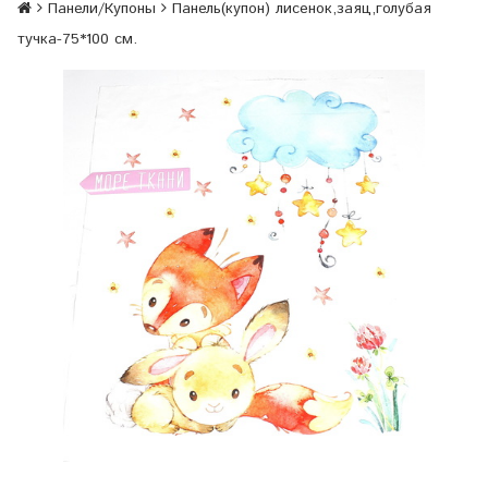
Панели/Купоны
Панель(купон) лисенок,заяц,голубая
тучка-75*100 см.