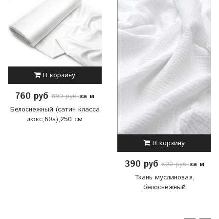
В корзину
760 руб
за м
890 руб
Белоснежный (сатин класса
люкс,60s),250 см
В корзину
390 руб
за м
520 руб
Ткань муслиновая,
белоснежный