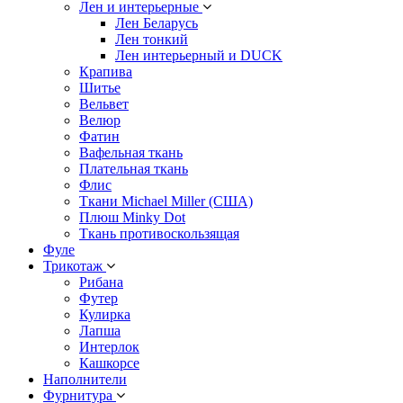
Лен и интерьерные
Лен Беларусь
Лен тонкий
Лен интерьерный и DUCK
Крапива
Шитье
Вельвет
Велюр
Фатин
Вафельная ткань
Плательная ткань
Флис
Ткани Michael Miller (США)
Плюш Minky Dot
Ткань противоскользящая
Фуле
Трикотаж
Рибана
Футер
Кулирка
Лапша
Интерлок
Кашкорсе
Наполнители
Фурнитура