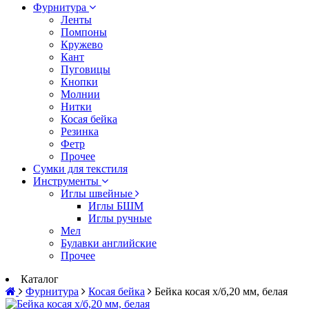
Фурнитура
Ленты
Помпоны
Кружево
Кант
Пуговицы
Кнопки
Молнии
Нитки
Косая бейка
Резинка
Фетр
Прочее
Сумки для текстиля
Инструменты
Иглы швейные
Иглы БШМ
Иглы ручные
Мел
Булавки английские
Прочее
Каталог
Фурнитура
Косая бейка
Бейка косая х/б,20 мм, белая