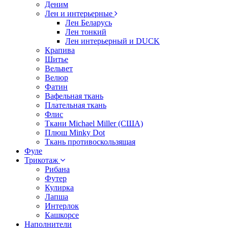
Деним
Лен и интерьерные
Лен Беларусь
Лен тонкий
Лен интерьерный и DUCK
Крапива
Шитье
Вельвет
Велюр
Фатин
Вафельная ткань
Плательная ткань
Флис
Ткани Michael Miller (США)
Плюш Minky Dot
Ткань противоскользящая
Фуле
Трикотаж
Рибана
Футер
Кулирка
Лапша
Интерлок
Кашкорсе
Наполнители