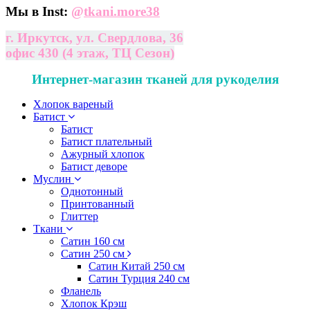
Мы в Inst:
@
tkani.more38
г. Иркутск, ул. Свердлова, 36
офис 430 (4 этаж, ТЦ Сезон)
Интернет-магазин тканей для рукоделия
Хлопок вареный
Батист
Батист
Батист плательный
Ажурный хлопок
Батист деворе
Муслин
Однотонный
Принтованный
Глиттер
Ткани
Сатин 160 см
Сатин 250 см
Сатин Китай 250 см
Сатин Турция 240 см
Фланель
Хлопок Крэш