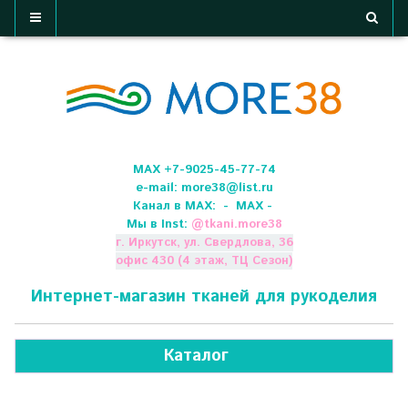
МАХ +7-9025-45-77-74
e-mail:
more38@list.ru
Канал в МАХ:
- МАХ -
Мы в Inst:
@
tkani.more38
г. Иркутск, ул. Свердлова, 36
офис 430 (4 этаж, ТЦ Сезон)
Интернет-магазин тканей для рукоделия
Каталог