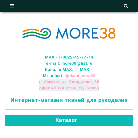
МАХ +7-9025-45-77-74
e-mail:
more38@list.ru
Канал в МАХ:
- МАХ -
Мы в Inst:
@
tkani.more38
г. Иркутск, ул. Свердлова, 36
офис 430 (4 этаж, ТЦ Сезон)
Интернет-магазин тканей для рукоделия
Каталог