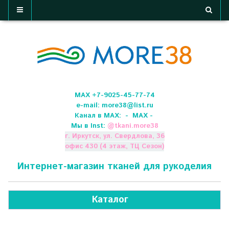
МАХ +7-9025-45-77-74
e-mail:
more38@list.ru
Канал в МАХ:
- МАХ -
Мы в Inst:
@
tkani.more38
г. Иркутск, ул. Свердлова, 36
офис 430 (4 этаж, ТЦ Сезон)
Интернет-магазин тканей для рукоделия
Каталог