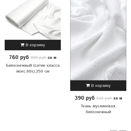
В корзину
760 руб
за м
890 руб
Белоснежный (сатин класса
люкс,60s),250 см
В корзину
390 руб
за м
520 руб
Ткань муслиновая,
белоснежный