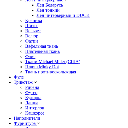
Лен Беларусь
Лен тонкий
Лен интерьерный и DUCK
Крапива
Шитье
Вельвет
Велюр
Фатин
Вафельная ткань
Плательная ткань
Флис
Ткани Michael Miller (США)
Плюш Minky Dot
Ткань противоскользящая
Фуле
Трикотаж
Рибана
Футер
Кулирка
Лапша
Интерлок
Кашкорсе
Наполнители
Фурнитура