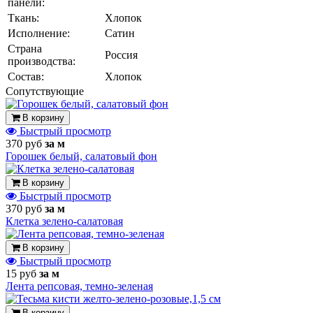
панели:
Ткань:
Хлопок
Исполнение:
Сатин
Страна
Россия
производства:
Состав:
Хлопок
Cопутствующие
В корзину
Быстрый просмотр
370 руб
за м
Горошек белый, салатовый фон
В корзину
Быстрый просмотр
370 руб
за м
Клетка зелено-салатовая
В корзину
Быстрый просмотр
15 руб
за м
Лента репсовая, темно-зеленая
В корзину