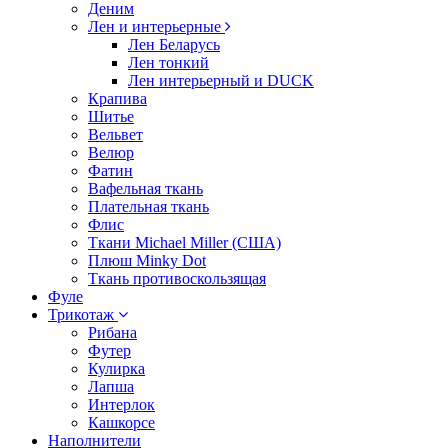
Деним
Лен и интерьерные
Лен Беларусь
Лен тонкий
Лен интерьерный и DUCK
Крапива
Шитье
Вельвет
Велюр
Фатин
Вафельная ткань
Плательная ткань
Флис
Ткани Michael Miller (США)
Плюш Minky Dot
Ткань противоскользящая
Фуле
Трикотаж
Рибана
Футер
Кулирка
Лапша
Интерлок
Кашкорсе
Наполнители