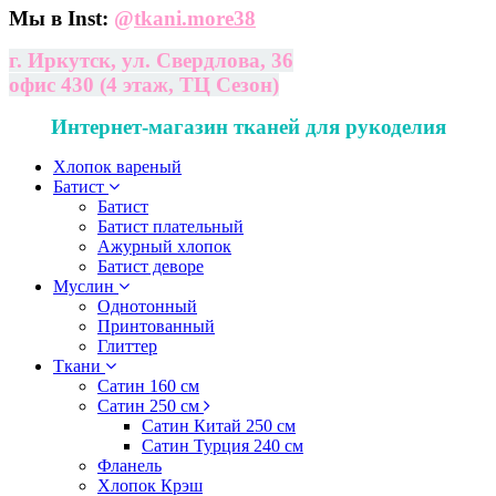
Мы в Inst:
@
tkani.more38
г. Иркутск, ул. Свердлова, 36
офис 430 (4 этаж, ТЦ Сезон)
Интернет-магазин тканей для рукоделия
Хлопок вареный
Батист
Батист
Батист плательный
Ажурный хлопок
Батист деворе
Муслин
Однотонный
Принтованный
Глиттер
Ткани
Сатин 160 см
Сатин 250 см
Сатин Китай 250 см
Сатин Турция 240 см
Фланель
Хлопок Крэш