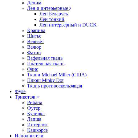
Деним
Лен и интерьерные
Лен Беларусь
Лен тонкий
Лен интерьерный и DUCK
Крапива
Шитье
Вельвет
Велюр
Фатин
Вафельная ткань
Плательная ткань
Флис
Ткани Michael Miller (США)
Плюш Minky Dot
Ткань противоскользящая
Фуле
Трикотаж
Рибана
Футер
Кулирка
Лапша
Интерлок
Кашкорсе
Наполнители