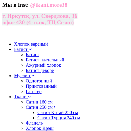
Мы в Inst:
@
tkani.more38
г. Иркутск, ул. Свердлова, 36
офис 430 (4 этаж, ТЦ Сезон)
Хлопок вареный
Батист
Батист
Батист плательный
Ажурный хлопок
Батист деворе
Муслин
Однотонный
Принтованный
Глиттер
Ткани
Сатин 160 см
Сатин 250 см
Сатин Китай 250 см
Сатин Турция 240 см
Фланель
Хлопок Крэш