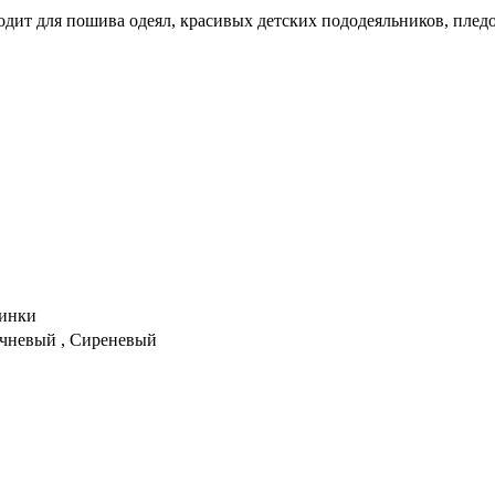
ходит для пошива одеял, красивых детских пододеяльников, плед
жинки
ичневый , Сиреневый