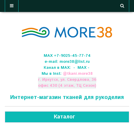
МАХ +7-9025-45-77-74
e-mail:
more38@list.ru
Канал в МАХ:
- МАХ -
Мы в Inst:
@
tkani.more38
г. Иркутск, ул. Свердлова, 36
офис 430 (4 этаж, ТЦ Сезон)
Интернет-магазин тканей для рукоделия
Каталог