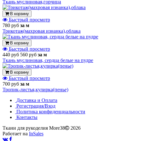
Ткань муслиновая,горчица
В корзину
Быстрый просмотр
780 руб
за м
Трикотаж(махровая изнанка),облака
В корзину
Быстрый просмотр
440 руб
560 руб
за м
Ткань муслиновая, сердца белые на пудре
В корзину
Быстрый просмотр
700 руб
за м
Тропик-листья,кулирка(пенье)
Доставка и Оплата
Регистрация/Вход
Политика конфиденциальности
Контакты
Ткани для рукоделия More38
2026
Работает на
InSales