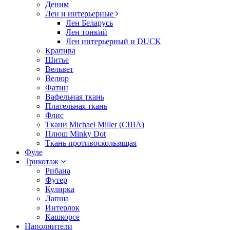
Деним
Лен и интерьерные
Лен Беларусь
Лен тонкий
Лен интерьерный и DUCK
Крапива
Шитье
Вельвет
Велюр
Фатин
Вафельная ткань
Плательная ткань
Флис
Ткани Michael Miller (США)
Плюш Minky Dot
Ткань противоскользящая
Фуле
Трикотаж
Рибана
Футер
Кулирка
Лапша
Интерлок
Кашкорсе
Наполнители