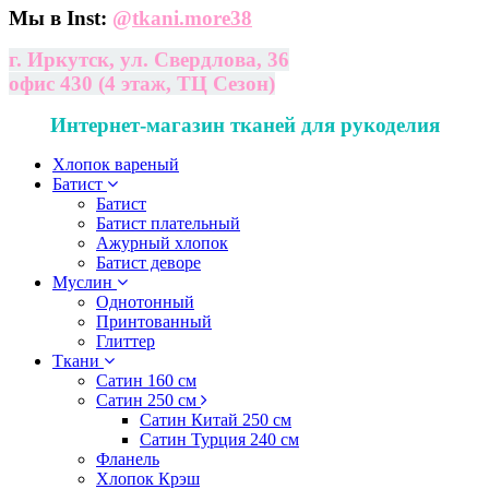
Мы в Inst:
@
tkani.more38
г. Иркутск, ул. Свердлова, 36
офис 430 (4 этаж, ТЦ Сезон)
Интернет-магазин тканей для рукоделия
Хлопок вареный
Батист
Батист
Батист плательный
Ажурный хлопок
Батист деворе
Муслин
Однотонный
Принтованный
Глиттер
Ткани
Сатин 160 см
Сатин 250 см
Сатин Китай 250 см
Сатин Турция 240 см
Фланель
Хлопок Крэш