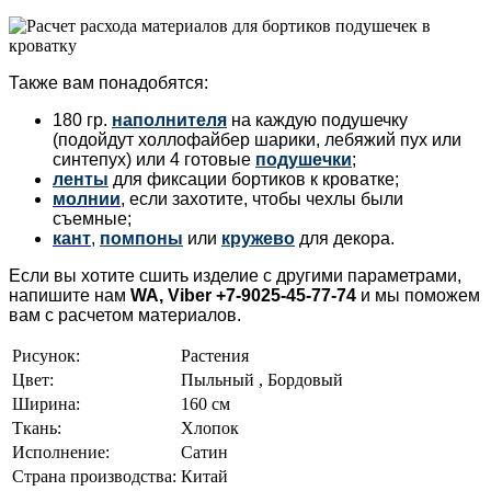
Также вам понадобятся:
180 гр.
наполнителя
на каждую подушечку
(подойдут холлофайбер шарики, лебяжий пух или
синтепух) или 4 готовые
подушечки
;
ленты
для фиксации бортиков к кроватке;
молнии
, если захотите, чтобы чехлы были
съемные;
кант
,
помпоны
или
кружево
для декора.
Если вы хотите сшить изделие с другими параметрами,
напишите нам
WA, Viber +7-9025-45-77-74
и мы поможем
вам с расчетом материалов.
Рисунок:
Растения
Цвет:
Пыльный , Бордовый
Ширина:
160 см
Ткань:
Хлопок
Исполнение:
Сатин
Страна производства:
Китай