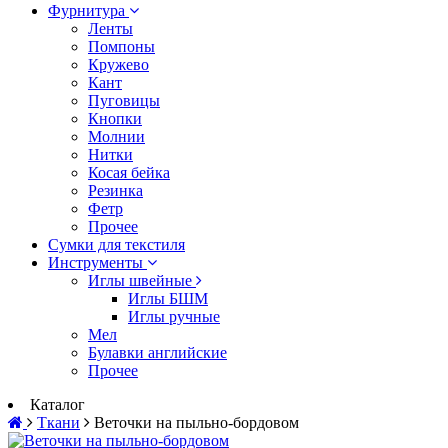
Фурнитура
Ленты
Помпоны
Кружево
Кант
Пуговицы
Кнопки
Молнии
Нитки
Косая бейка
Резинка
Фетр
Прочее
Сумки для текстиля
Инструменты
Иглы швейные
Иглы БШМ
Иглы ручные
Мел
Булавки английские
Прочее
Каталог
Ткани
Веточки на пыльно-бордовом