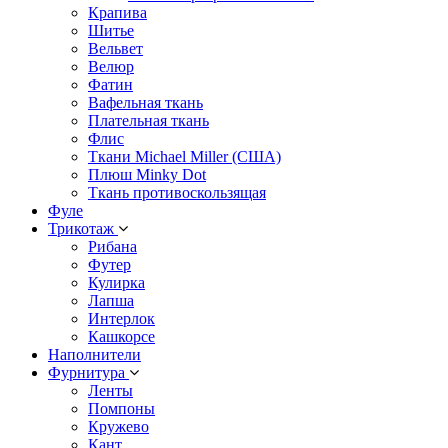
Крапива
Шитье
Вельвет
Велюр
Фатин
Вафельная ткань
Плательная ткань
Флис
Ткани Michael Miller (США)
Плюш Minky Dot
Ткань противоскользящая
Фуле
Трикотаж
Рибана
Футер
Кулирка
Лапша
Интерлок
Кашкорсе
Наполнители
Фурнитура
Ленты
Помпоны
Кружево
Кант