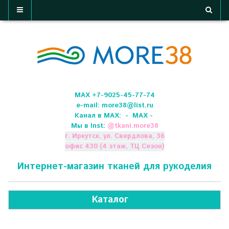
МАХ +7-9025-45-77-74
e-mail:
more38@list.ru
Канал в МАХ:
- МАХ -
Мы в Inst:
@
tkani.more38
г. Иркутск, ул. Свердлова, 36
офис 430 (4 этаж, ТЦ Сезон)
Интернет-магазин тканей для рукоделия
Каталог