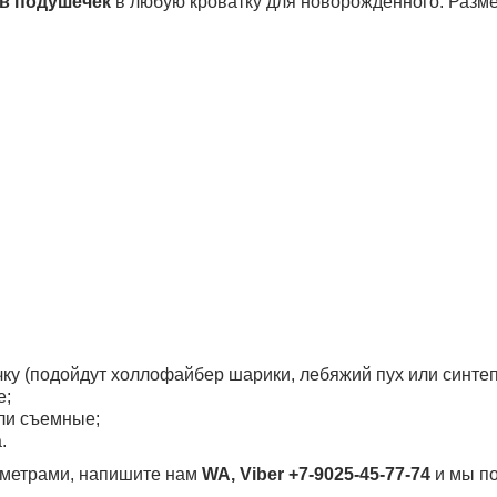
в подушечек
в любую кроватку для новорожденного. Разме
ку (подойдут холлофайбер шарики, лебяжий пух или синтеп
е;
ыли съемные;
.
раметрами, напишите нам
WA, Viber +7-9025-45-77-74
и мы по