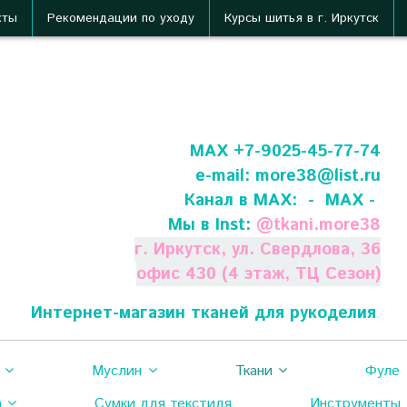
кты
Рекомендации по уходу
Курсы шитья в г. Иркутск
МАХ +7-9025-45-77-74
e-mail:
more38@list.ru
Канал в МАХ:
- МАХ -
Мы в Inst:
@
tkani.more38
г. Иркутск, ул. Свердлова, 36
офис 430 (4 этаж, ТЦ Сезон)
Интернет-магазин тканей для рукоделия
Муслин
Ткани
Фуле
а
Сумки для текстиля
Инструменты