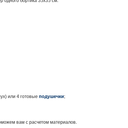
р одного бортика 35х35 см.
ух) или 4 готовые
подушечки
;
можем вам с расчетом материалов.