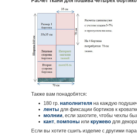
Расчет ткани для пошива
четырех бортико
Также вам понадобятся:
180 гр.
наполнителя
на каждую подушеч
ленты
для фиксации бортиков к кроватк
молнии
, если захотите, чтобы чехлы б
кант
,
помпоны
или
кружево
для декора
Если вы хотите сшить изделие с другими па