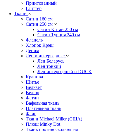
Принтованный
Глиттер
Ткани
Сатин 160 см
Сатин 250 см
Сатин Китай 250 см
Сатин Турция 240 см
Фланель
Хлопок Крэш
Деним
Лен и интерьерные
Лен Беларусь
Лен тонкий
Лен интерьерный и DUCK
Крапива
Шитье
Вельвет
Велюр
Фатин
Вафельная ткань
Плательная ткань
Флис
Ткани Michael Miller (США)
Плюш Minky Dot
Ткань противоскользящая