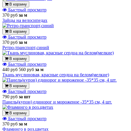
В корзину
Быстрый просмотр
370 руб
за м
Зайцы на велосипедах
В корзину
Быстрый просмотр
370 руб
за м
Ретро-транспорт,синий
В корзину
Быстрый просмотр
440 руб
560 руб
за м
Ткань муслиновая, красные сердца на белом(мелкие)
В корзину
Быстрый просмотр
790 руб
за шт
Панель(купон) единорог и мороженое -35*35 см, 4 шт.
В корзину
Быстрый просмотр
370 руб
за м
Фламинго в роз.цветах