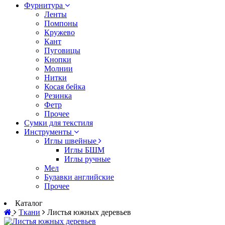
Фурнитура
Ленты
Помпоны
Кружево
Кант
Пуговицы
Кнопки
Молнии
Нитки
Косая бейка
Резинка
Фетр
Прочее
Сумки для текстиля
Инструменты
Иглы швейные
Иглы БШМ
Иглы ручные
Мел
Булавки английские
Прочее
Каталог
Ткани
Листья южных деревьев