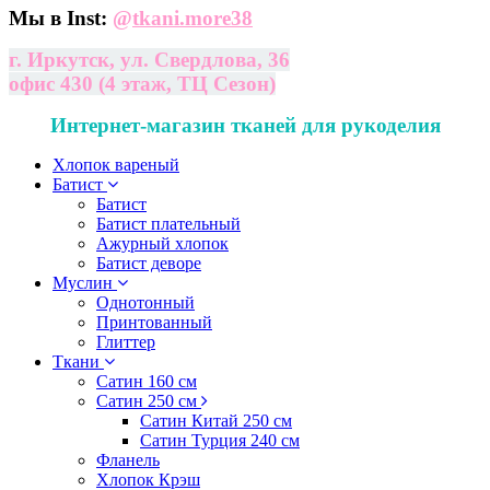
Мы в Inst:
@
tkani.more38
г. Иркутск, ул. Свердлова, 36
офис 430 (4 этаж, ТЦ Сезон)
Интернет-магазин тканей для рукоделия
Хлопок вареный
Батист
Батист
Батист плательный
Ажурный хлопок
Батист деворе
Муслин
Однотонный
Принтованный
Глиттер
Ткани
Сатин 160 см
Сатин 250 см
Сатин Китай 250 см
Сатин Турция 240 см
Фланель
Хлопок Крэш