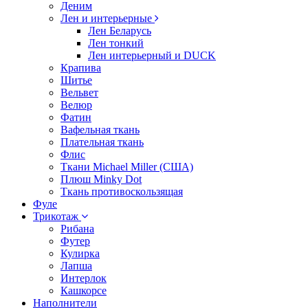
Деним
Лен и интерьерные
Лен Беларусь
Лен тонкий
Лен интерьерный и DUCK
Крапива
Шитье
Вельвет
Велюр
Фатин
Вафельная ткань
Плательная ткань
Флис
Ткани Michael Miller (США)
Плюш Minky Dot
Ткань противоскользящая
Фуле
Трикотаж
Рибана
Футер
Кулирка
Лапша
Интерлок
Кашкорсе
Наполнители