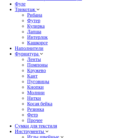
Фуле
Трикотаж
Рибана
Футер
Кулирка
Лапша
Интерлок
Кашкорсе
Наполнители
Фурнитура
Ленты
Помпоны
Кружево
Кант
Пуговицы
Кнопки
Молнии
Нитки
Косая бейка
Резинка
Фетр
Прочее
Сумки для текстиля
Инструменты
Иглы швейные