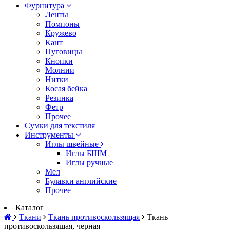
Фурнитура
Ленты
Помпоны
Кружево
Кант
Пуговицы
Кнопки
Молнии
Нитки
Косая бейка
Резинка
Фетр
Прочее
Сумки для текстиля
Инструменты
Иглы швейные
Иглы БШМ
Иглы ручные
Мел
Булавки английские
Прочее
Каталог
Ткани
Ткань противоскользящая
Ткань
противоскользящая, черная