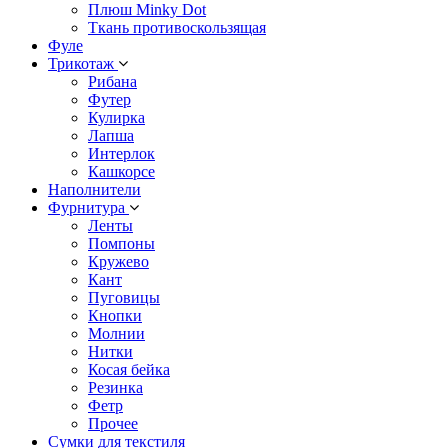
Плюш Minky Dot
Ткань противоскользящая
Фуле
Трикотаж
Рибана
Футер
Кулирка
Лапша
Интерлок
Кашкорсе
Наполнители
Фурнитура
Ленты
Помпоны
Кружево
Кант
Пуговицы
Кнопки
Молнии
Нитки
Косая бейка
Резинка
Фетр
Прочее
Сумки для текстиля