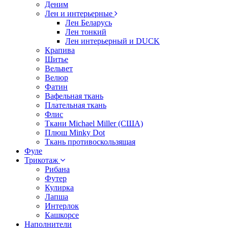
Деним
Лен и интерьерные
Лен Беларусь
Лен тонкий
Лен интерьерный и DUCK
Крапива
Шитье
Вельвет
Велюр
Фатин
Вафельная ткань
Плательная ткань
Флис
Ткани Michael Miller (США)
Плюш Minky Dot
Ткань противоскользящая
Фуле
Трикотаж
Рибана
Футер
Кулирка
Лапша
Интерлок
Кашкорсе
Наполнители