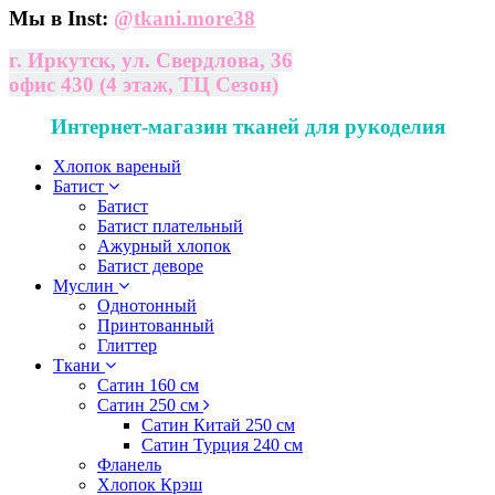
Мы в Inst:
@
tkani.more38
г. Иркутск, ул. Свердлова, 36
офис 430 (4 этаж, ТЦ Сезон)
Интернет-магазин тканей для рукоделия
Хлопок вареный
Батист
Батист
Батист плательный
Ажурный хлопок
Батист деворе
Муслин
Однотонный
Принтованный
Глиттер
Ткани
Сатин 160 см
Сатин 250 см
Сатин Китай 250 см
Сатин Турция 240 см
Фланель
Хлопок Крэш