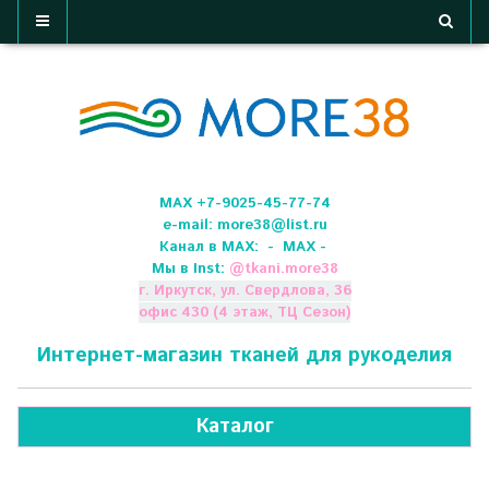
МАХ +7-9025-45-77-74
e-mail:
more38@list.ru
Канал в МАХ:
- МАХ -
Мы в Inst:
@
tkani.more38
г. Иркутск, ул. Свердлова, 36
офис 430 (4 этаж, ТЦ Сезон)
Интернет-магазин тканей для рукоделия
Каталог