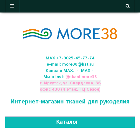
МАХ +7-9025-45-77-74
e-mail:
more38@list.ru
Канал в МАХ:
- МАХ -
Мы в Inst:
@
tkani.more38
г. Иркутск, ул. Свердлова, 36
офис 430 (4 этаж, ТЦ Сезон)
Интернет-магазин тканей для рукоделия
Каталог