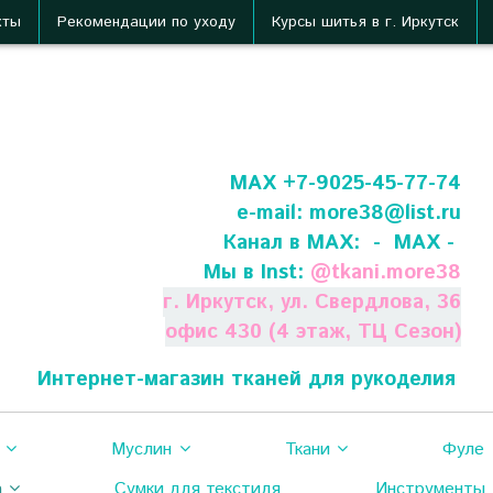
кты
Рекомендации по уходу
Курсы шитья в г. Иркутск
МАХ +7-9025-45-77-74
e-mail:
more38@list.ru
Канал в МАХ:
- МАХ -
Мы в Inst:
@
tkani.more38
г. Иркутск, ул. Свердлова, 36
офис 430 (4 этаж, ТЦ Сезон)
Интернет-магазин тканей для рукоделия
Муслин
Ткани
Фуле
а
Сумки для текстиля
Инструменты