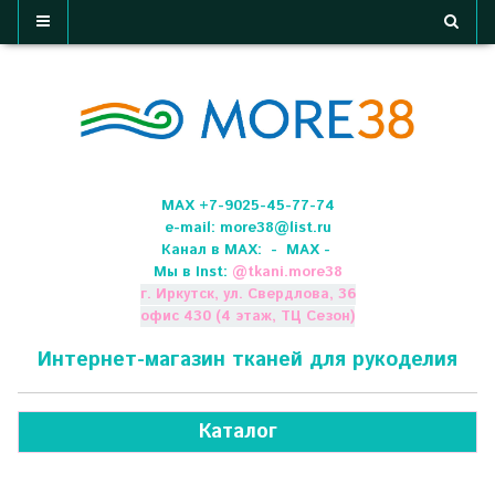
МАХ +7-9025-45-77-74
e-mail:
more38@list.ru
Канал в МАХ:
- МАХ -
Мы в Inst:
@
tkani.more38
г. Иркутск, ул. Свердлова, 36
офис 430 (4 этаж, ТЦ Сезон)
Интернет-магазин тканей для рукоделия
Каталог