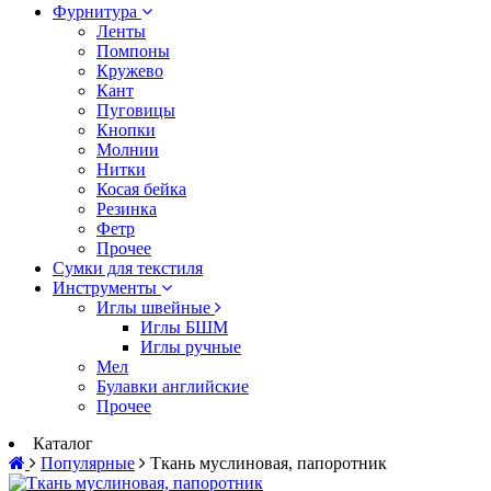
Фурнитура
Ленты
Помпоны
Кружево
Кант
Пуговицы
Кнопки
Молнии
Нитки
Косая бейка
Резинка
Фетр
Прочее
Сумки для текстиля
Инструменты
Иглы швейные
Иглы БШМ
Иглы ручные
Мел
Булавки английские
Прочее
Каталог
Популярные
Ткань муслиновая, папоротник