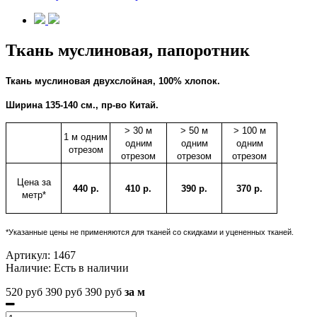
Ткань муслиновая, папоротник
Ткань муслиновая двухслойная, 100% хлопок.
Ширина 135-140 см., пр-во Китай.
> 30 м
> 50 м
> 100 м
1 м одним
одним
одним
одним
отрезом
отрезом
отрезом
отрезом
Цена за
440 р.
410 р.
390 р.
370 р.
метр*
*Указанные цены не применяются для тканей со скидками и уцененных тканей.
Артикул:
1467
Наличие:
Есть в наличии
520 руб
390 руб
390 руб
за м