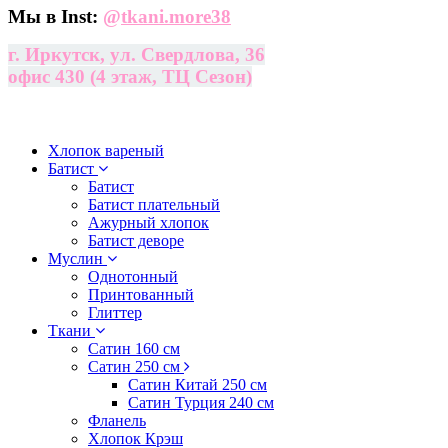
Мы в Inst:
@
tkani.more38
г. Иркутск, ул. Свердлова, 36
офис 430 (4 этаж, ТЦ Сезон)
Хлопок вареный
Батист
Батист
Батист плательный
Ажурный хлопок
Батист деворе
Муслин
Однотонный
Принтованный
Глиттер
Ткани
Сатин 160 см
Сатин 250 см
Сатин Китай 250 см
Сатин Турция 240 см
Фланель
Хлопок Крэш