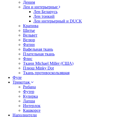
Деним
Лен и интерьерные
Лен Беларусь
Лен тонкий
Лен интерьерный и DUCK
Крапива
Шитье
Вельвет
Велюр
Фатин
Вафельная ткань
Плательная ткань
Флис
Ткани Michael Miller (США)
Плюш Minky Dot
Ткань противоскользящая
Фуле
Трикотаж
Рибана
Футер
Кулирка
Лапша
Интерлок
Кашкорсе
Наполнители