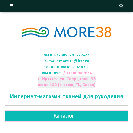
МАХ +7-9025-45-77-74
e-mail:
more38@list.ru
Канал в МАХ:
- МАХ -
Мы в Inst:
@
tkani.more38
г. Иркутск, ул. Свердлова, 36
офис 430 (4 этаж, ТЦ Сезон)
Интернет-магазин тканей для рукоделия
Каталог