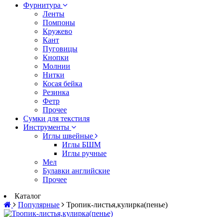
Фурнитура
Ленты
Помпоны
Кружево
Кант
Пуговицы
Кнопки
Молнии
Нитки
Косая бейка
Резинка
Фетр
Прочее
Сумки для текстиля
Инструменты
Иглы швейные
Иглы БШМ
Иглы ручные
Мел
Булавки английские
Прочее
Каталог
Популярные
Тропик-листья,кулирка(пенье)