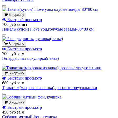
В корзину
Быстрый просмотр
700 руб
за шт
Панель(купон) I love you,голубые звезды-80*80 см
В корзину
Быстрый просмотр
700 руб
за м
Гепарды,листья,кулирка(пенье)
В корзину
Быстрый просмотр
680 руб
за м
Трикотаж(махровая изнанка), розовые треугольники
В корзину
Быстрый просмотр
450 руб
за м
Собачки мятный фон, кулирка