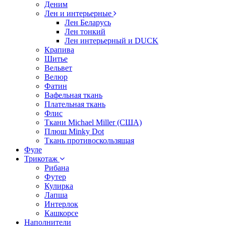
Деним
Лен и интерьерные
Лен Беларусь
Лен тонкий
Лен интерьерный и DUCK
Крапива
Шитье
Вельвет
Велюр
Фатин
Вафельная ткань
Плательная ткань
Флис
Ткани Michael Miller (США)
Плюш Minky Dot
Ткань противоскользящая
Фуле
Трикотаж
Рибана
Футер
Кулирка
Лапша
Интерлок
Кашкорсе
Наполнители