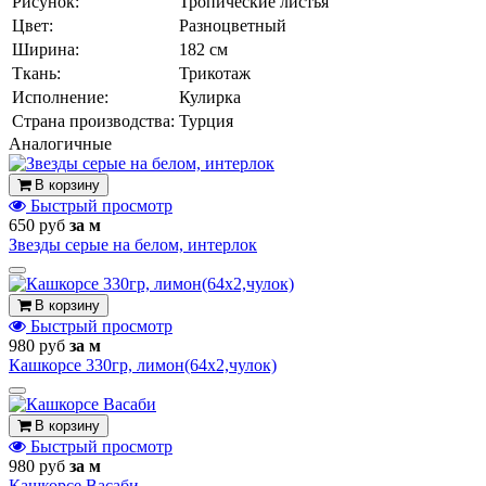
Рисунок:
Тропические листья
Цвет:
Разноцветный
Ширина:
182 см
Ткань:
Трикотаж
Исполнение:
Кулирка
Страна производства:
Турция
Аналогичные
В корзину
Быстрый просмотр
650 руб
за м
Звезды серые на белом, интерлок
В корзину
Быстрый просмотр
980 руб
за м
Кашкорсе 330гр, лимон(64х2,чулок)
В корзину
Быстрый просмотр
980 руб
за м
Кашкорсе Васаби