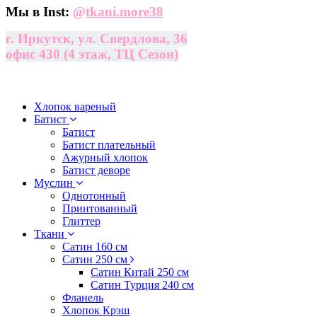
Мы в Inst:
@
tkani.more38
г. Иркутск, ул. Свердлова, 36
офис 430 (4 этаж, ТЦ Сезон)
Хлопок вареный
Батист
Батист
Батист плательный
Ажурный хлопок
Батист деворе
Муслин
Однотонный
Принтованный
Глиттер
Ткани
Сатин 160 см
Сатин 250 см
Сатин Китай 250 см
Сатин Турция 240 см
Фланель
Хлопок Крэш