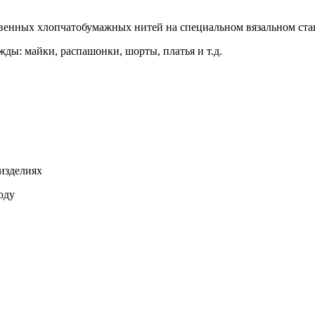
твенных хлопчатобумажных нитей на специальном вязальном ста
ды: майки, распашонки, шорты, платья и т.д.
 изделиях
оду