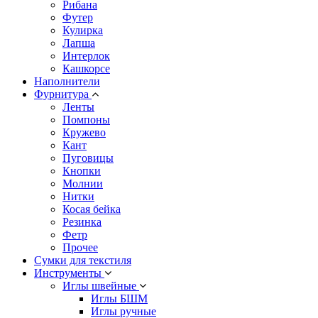
Рибана
Футер
Кулирка
Лапша
Интерлок
Кашкорсе
Наполнители
Фурнитура
Ленты
Помпоны
Кружево
Кант
Пуговицы
Кнопки
Молнии
Нитки
Косая бейка
Резинка
Фетр
Прочее
Сумки для текстиля
Инструменты
Иглы швейные
Иглы БШМ
Иглы ручные