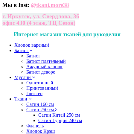
Мы в Inst:
@
tkani.more38
г. Иркутск, ул. Свердлова, 36
офис 430 (4 этаж, ТЦ Сезон)
Интернет-магазин тканей для рукоделия
Хлопок вареный
Батист
Батист
Батист плательный
Ажурный хлопок
Батист деворе
Муслин
Однотонный
Принтованный
Глиттер
Ткани
Сатин 160 см
Сатин 250 см
Сатин Китай 250 см
Сатин Турция 240 см
Фланель
Хлопок Крэш