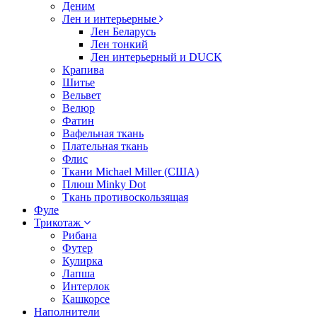
Деним
Лен и интерьерные
Лен Беларусь
Лен тонкий
Лен интерьерный и DUCK
Крапива
Шитье
Вельвет
Велюр
Фатин
Вафельная ткань
Плательная ткань
Флис
Ткани Michael Miller (США)
Плюш Minky Dot
Ткань противоскользящая
Фуле
Трикотаж
Рибана
Футер
Кулирка
Лапша
Интерлок
Кашкорсе
Наполнители