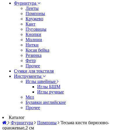
Фурнитура
Ленты
Помпоны
Кружево
Кант
Пуговицы
Кнопки
Молнии
Нитки
Косая бейка
Резинка
Фетр
Прочее
Сумки для текстиля
Инструменты
Иглы швейные
Иглы БШМ
Иглы ручные
Мел
Булавки английские
Прочее
Каталог
Фурнитура
Помпоны
Тесьма кисти бирюзово-
оранжевые,2 см