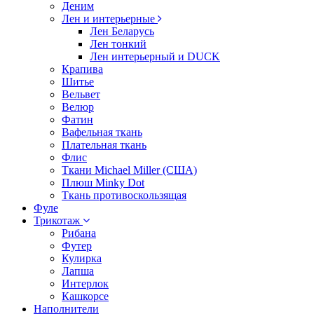
Деним
Лен и интерьерные
Лен Беларусь
Лен тонкий
Лен интерьерный и DUCK
Крапива
Шитье
Вельвет
Велюр
Фатин
Вафельная ткань
Плательная ткань
Флис
Ткани Michael Miller (США)
Плюш Minky Dot
Ткань противоскользящая
Фуле
Трикотаж
Рибана
Футер
Кулирка
Лапша
Интерлок
Кашкорсе
Наполнители