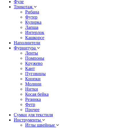
Фуле
Трикотаж
Рибана
Футер
Кулирка
Лапша
Интерлок
Кашкорсе
Наполнители
Фурнитура
Ленты
Помпоны
Кружево
Кант
Пуговицы
Кнопки
Молнии
Нитки
Косая бейка
Резинка
Фетр
Прочее
Сумки для текстиля
Инструменты
Иглы швейные