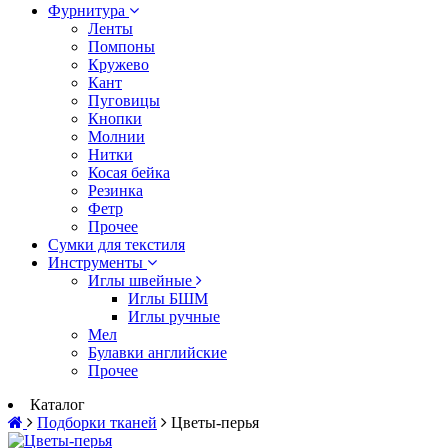
Фурнитура
Ленты
Помпоны
Кружево
Кант
Пуговицы
Кнопки
Молнии
Нитки
Косая бейка
Резинка
Фетр
Прочее
Сумки для текстиля
Инструменты
Иглы швейные
Иглы БШМ
Иглы ручные
Мел
Булавки английские
Прочее
Каталог
Подборки тканей
Цветы-перья