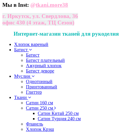
Мы в Inst:
@
tkani.more38
г. Иркутск, ул. Свердлова, 36
офис 430 (4 этаж, ТЦ Сезон)
Интернет-магазин тканей для рукоделия
Хлопок вареный
Батист
Батист
Батист плательный
Ажурный хлопок
Батист деворе
Муслин
Однотонный
Принтованный
Глиттер
Ткани
Сатин 160 см
Сатин 250 см
Сатин Китай 250 см
Сатин Турция 240 см
Фланель
Хлопок Крэш