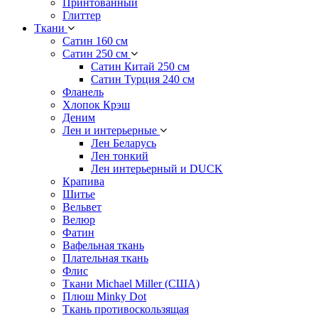
Принтованный
Глиттер
Ткани
Сатин 160 см
Сатин 250 см
Сатин Китай 250 см
Сатин Турция 240 см
Фланель
Хлопок Крэш
Деним
Лен и интерьерные
Лен Беларусь
Лен тонкий
Лен интерьерный и DUCK
Крапива
Шитье
Вельвет
Велюр
Фатин
Вафельная ткань
Плательная ткань
Флис
Ткани Michael Miller (США)
Плюш Minky Dot
Ткань противоскользящая