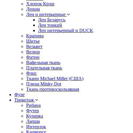
Хлопок Крэш
Деним
Лен и интерьерные
Лен Беларусь
Лен тонкий
Лен интерьерный и DUCK
Крапива
Шитье
Вельвет
Велюр
Фатин
Вафельная ткань
Плательная ткань
Флис
Ткани Michael Miller (США)
Плюш Minky Dot
Ткань противоскользящая
Фуле
Трикотаж
Рибана
Футер
Кулирка
Лапша
Интерлок
Кашкорсе