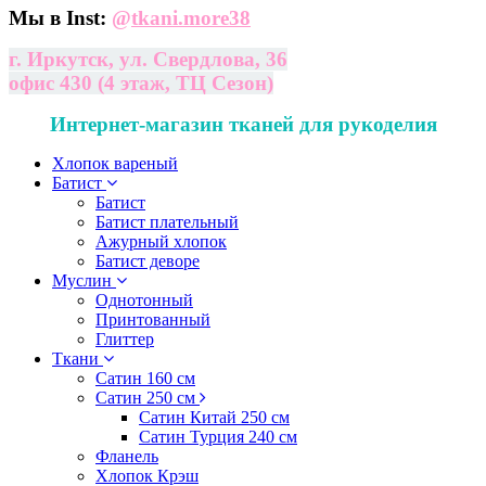
Мы в Inst:
@
tkani.more38
г. Иркутск, ул. Свердлова, 36
офис 430 (4 этаж, ТЦ Сезон)
Интернет-магазин тканей для рукоделия
Хлопок вареный
Батист
Батист
Батист плательный
Ажурный хлопок
Батист деворе
Муслин
Однотонный
Принтованный
Глиттер
Ткани
Сатин 160 см
Сатин 250 см
Сатин Китай 250 см
Сатин Турция 240 см
Фланель
Хлопок Крэш