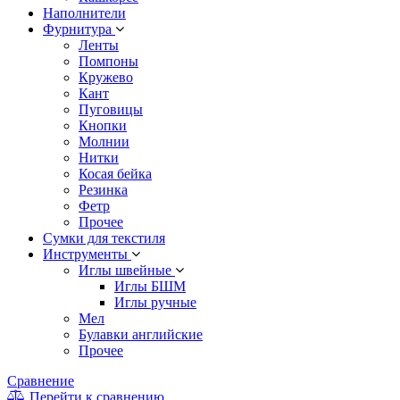
Наполнители
Фурнитура
Ленты
Помпоны
Кружево
Кант
Пуговицы
Кнопки
Молнии
Нитки
Косая бейка
Резинка
Фетр
Прочее
Сумки для текстиля
Инструменты
Иглы швейные
Иглы БШМ
Иглы ручные
Мел
Булавки английские
Прочее
Сравнение
Перейти к сравнению