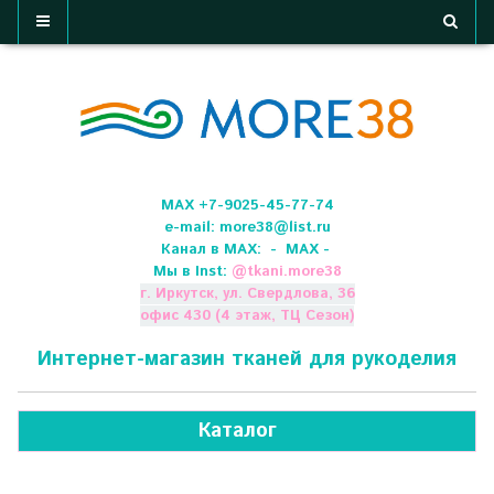
МАХ +7-9025-45-77-74
e-mail:
more38@list.ru
Канал в МАХ:
- МАХ -
Мы в Inst:
@
tkani.more38
г. Иркутск, ул. Свердлова, 36
офис 430 (4 этаж, ТЦ Сезон)
Интернет-магазин тканей для рукоделия
Каталог