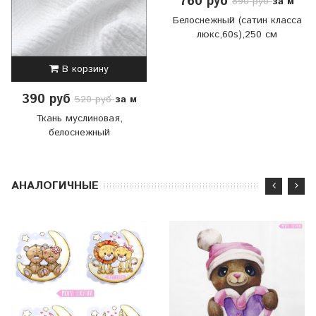
760 руб
за м
890 руб
Белоснежный (сатин класса
люкс,60s),250 см
В корзину
390 руб
за м
520 руб
Ткань муслиновая,
белоснежный
АНАЛОГИЧНЫЕ