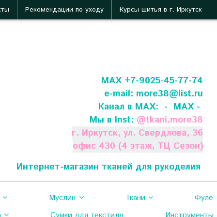
кты
Рекомендации по уходу
Курсы шитья в г. Иркутск
МАХ +7-9025-45-77-74
e-mail:
more38@list.ru
Канал в МАХ:
- МАХ -
Мы в Inst:
@
tkani.more38
г. Иркутск, ул. Свердлова, 36
офис 430 (4 этаж, ТЦ Сезон)
Интернет-магазин тканей для рукоделия
Муслин
Ткани
Фуле
а
Сумки для текстиля
Инструменты