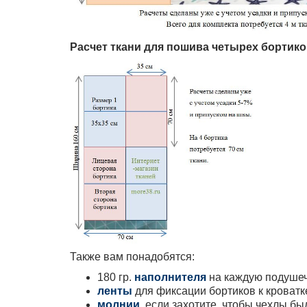
Расчет ткани для пошива
четырех бортико
Также вам понадобятся:
180 гр.
наполнителя
на каждую подушеч
ленты
для фиксации бортиков к кроватк
молнии
, если захотите, чтобы чехлы б