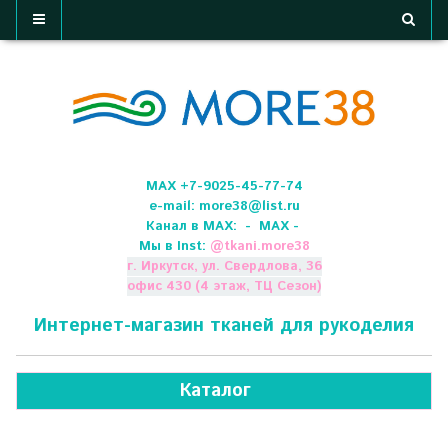
МАХ +7-9025-45-77-74
e-mail:
more38@list.ru
Канал в МАХ:
- МАХ -
Мы в Inst:
@
tkani.more38
г. Иркутск, ул. Свердлова, 36
офис 430 (4 этаж, ТЦ Сезон)
Интернет-магазин тканей для рукоделия
Каталог