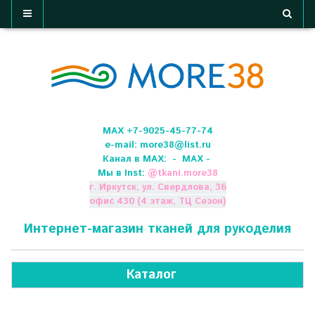
МАХ +7-9025-45-77-74
e-mail:
more38@list.ru
Канал в МАХ:
- МАХ -
Мы в Inst:
@
tkani.more38
г. Иркутск, ул. Свердлова, 36
офис 430 (4 этаж, ТЦ Сезон)
Интернет-магазин тканей для рукоделия
Каталог