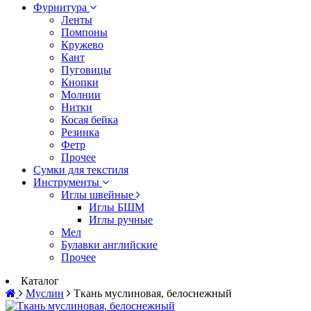
Фурнитура
Ленты
Помпоны
Кружево
Кант
Пуговицы
Кнопки
Молнии
Нитки
Косая бейка
Резинка
Фетр
Прочее
Сумки для текстиля
Инструменты
Иглы швейные
Иглы БШМ
Иглы ручные
Мел
Булавки английские
Прочее
Каталог
Муслин
Ткань муслиновая, белоснежный