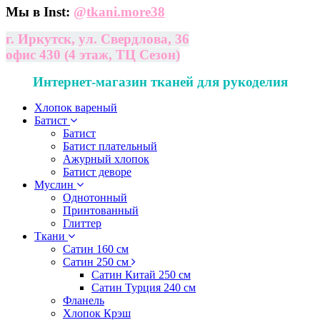
Мы в Inst:
@
tkani.more38
г. Иркутск, ул. Свердлова, 36
офис 430 (4 этаж, ТЦ Сезон)
Интернет-магазин тканей для рукоделия
Хлопок вареный
Батист
Батист
Батист плательный
Ажурный хлопок
Батист деворе
Муслин
Однотонный
Принтованный
Глиттер
Ткани
Сатин 160 см
Сатин 250 см
Сатин Китай 250 см
Сатин Турция 240 см
Фланель
Хлопок Крэш