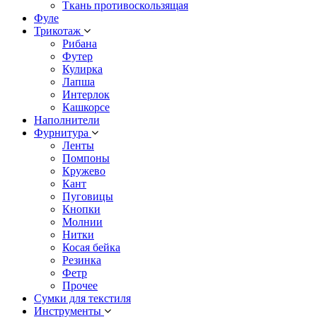
Ткань противоскользящая
Фуле
Трикотаж
Рибана
Футер
Кулирка
Лапша
Интерлок
Кашкорсе
Наполнители
Фурнитура
Ленты
Помпоны
Кружево
Кант
Пуговицы
Кнопки
Молнии
Нитки
Косая бейка
Резинка
Фетр
Прочее
Сумки для текстиля
Инструменты