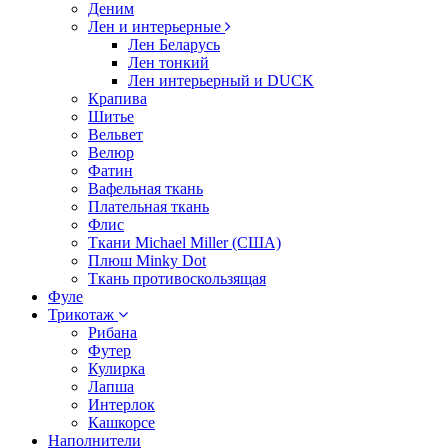
Деним
Лен и интерьерные
Лен Беларусь
Лен тонкий
Лен интерьерный и DUCK
Крапива
Шитье
Вельвет
Велюр
Фатин
Вафельная ткань
Плательная ткань
Флис
Ткани Michael Miller (США)
Плюш Minky Dot
Ткань противоскользящая
Фуле
Трикотаж
Рибана
Футер
Кулирка
Лапша
Интерлок
Кашкорсе
Наполнители