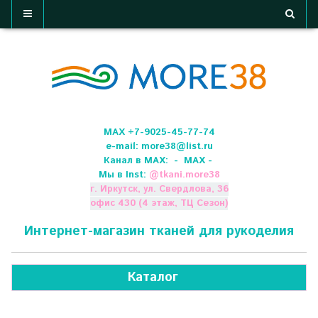
МАХ +7-9025-45-77-74
e-mail:
more38@list.ru
Канал в МАХ:
- МАХ -
Мы в Inst:
@
tkani.more38
г. Иркутск, ул. Свердлова, 36
офис 430 (4 этаж, ТЦ Сезон)
Интернет-магазин тканей для рукоделия
Каталог